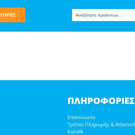
Search
ΓΟΡΙΕΣ
for:
ς
ΠΛΗΡΟΦΟΡΊΕΣ
ν-Μίμησης
Επικοινωνία
Τρόποι Πληρωμής & Αποστο
Καλάθι