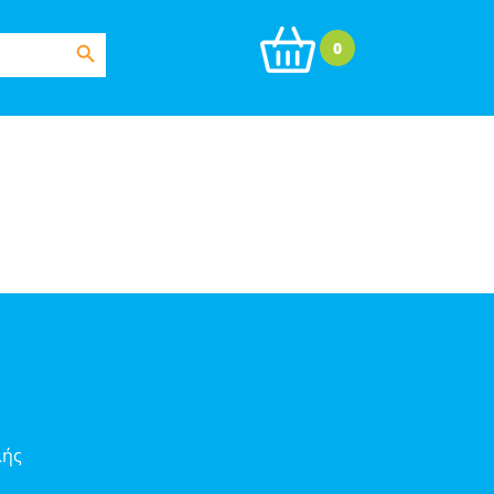
Search Button
0
λής