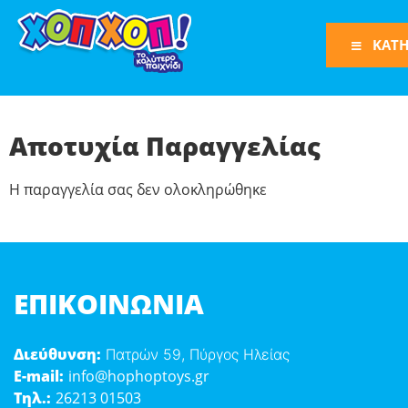
ΚΑΤΗ
Αποτυχία Παραγγελίας
Η παραγγελία σας δεν ολοκληρώθηκε
Φιγούρες Δράση
Φιγούρες
Τρένα
Bruder
ΕΠΙΚΟΙΝΩΝΊΑ
Οχήματα
Πίστες-Γκαράζ
Παιχνίδια Ρόλω
Διεύθυνση:
Πατρών 59, Πύργος Ηλείας
E-mail:
info@hophoptoys.gr
Play Set
Τηλ.:
26213 01503
Όπλα