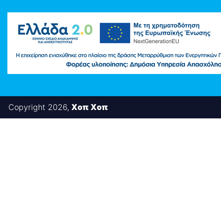
Διάφορες Κατασ
Σπόρ
Χοπ Χοπ
Copyright 2026,