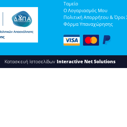
Ταμείο
κευές
Ο Λογαριασμός Μου
Πολιτική Απορρήτου & Όροι
Φόρμα Υπαναχώρησης
Interactive Net Solutions
Κατασκευή Ιστοσελίδων