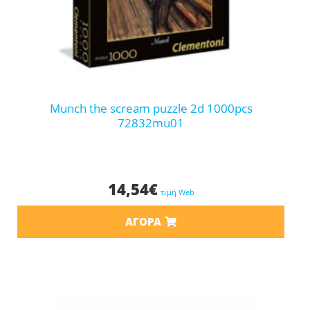
munch the scream puzzle 2d 1000pcs
72832mu01
14,54
€
τιμή Web
ΑΓΟΡΆ