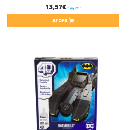
13,57
€
τιμή Web
ΑΓΟΡΆ