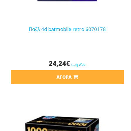
παζλ 4d batmobile retro 6070178
24,24
€
τιμή Web
ΑΓΟΡΆ