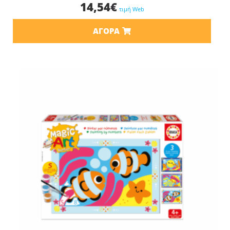
14,54
€
τιμή Web
ΑΓΟΡΆ