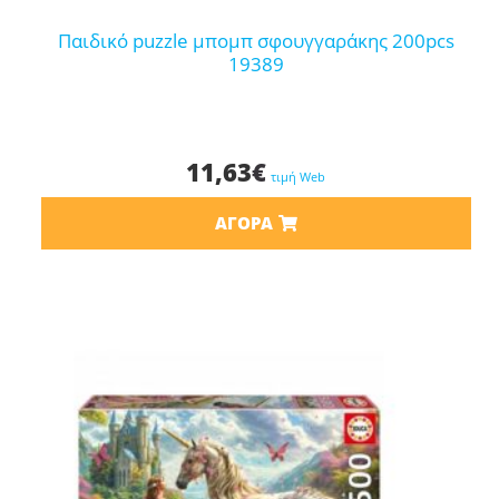
παιδικό puzzle μπομπ σφουγγαράκης 200pcs
19389
11,63
€
τιμή Web
ΑΓΟΡΆ