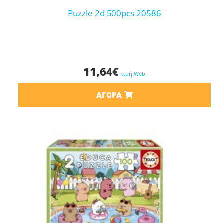
puzzle 2d 500pcs 20586
11,64
€
τιμή Web
ΑΓΟΡΆ