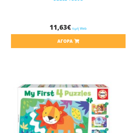
11,63
€
τιμή Web
ΑΓΟΡΆ