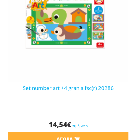
set number art +4 granja fsc(r) 20286
14,54
€
τιμή Web
ΑΓΟΡΆ