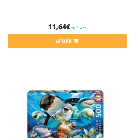
11,64
€
τιμή Web
ΑΓΟΡΆ