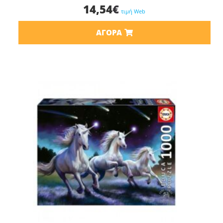
14,54
€
τιμή Web
ΑΓΟΡΆ