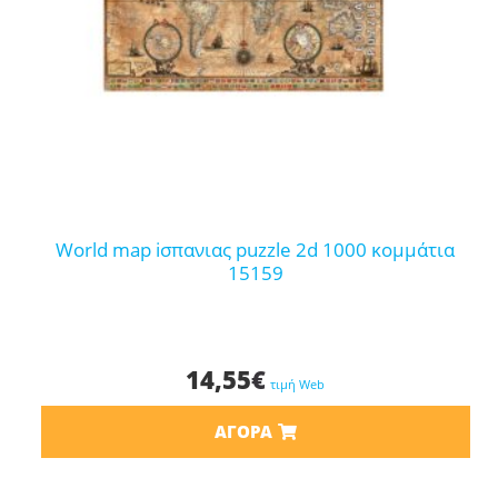
world map iσπανιας puzzle 2d 1000 κομμάτια
15159
14,55
€
τιμή Web
ΑΓΟΡΆ