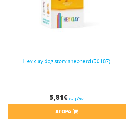
hey clay dog story shepherd (50187)
5,81
€
τιμή Web
ΑΓΟΡΆ