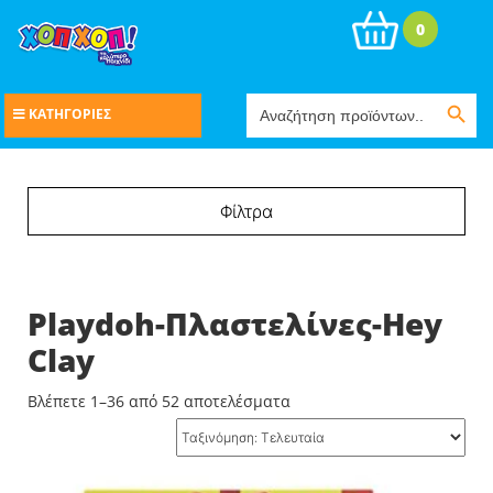
0
Search Button
Search
ΚΑΤΗΓΟΡΙΕΣ
for:
Φίλτρα
Playdoh-Πλαστελίνες-Hey
Clay
Sorted
Βλέπετε 1–36 από 52 αποτελέσματα
by
latest