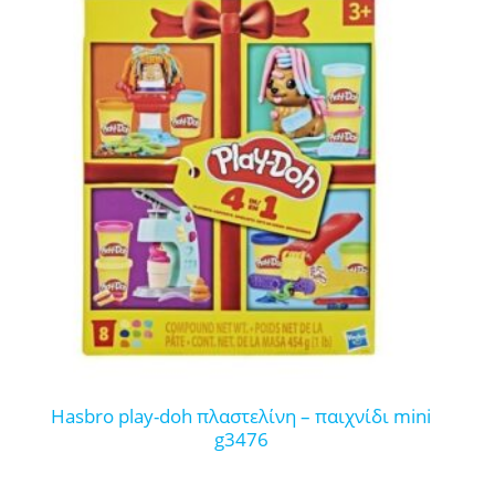
hasbro play-doh πλαστελίνη – παιχνίδι mini
g3476