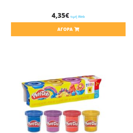
4,35
€
τιμή Web
ΑΓΟΡΆ