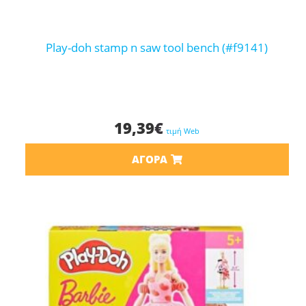
play-doh stamp n saw tool bench (#f9141)
19,39
€
τιμή Web
ΑΓΟΡΆ