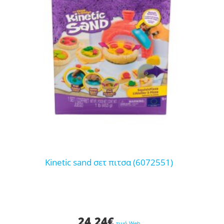
kinetic sand σετ πιτσα (6072551)
24,24
€
τιμή Web