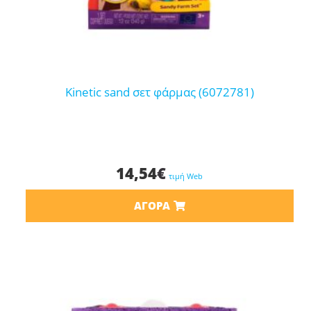
kinetic sand σετ φάρμας (6072781)
14,54
€
τιμή Web
ΑΓΟΡΆ