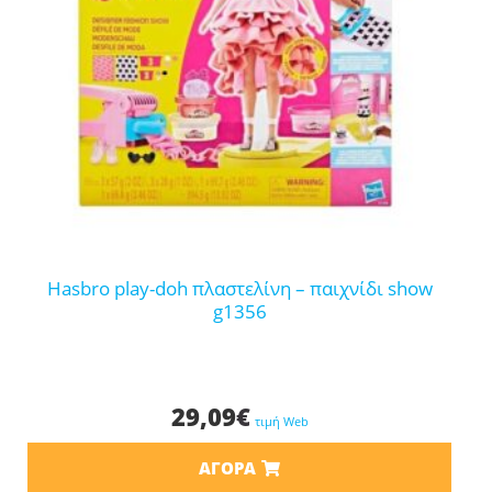
hasbro play-doh πλαστελίνη – παιχνίδι show
g1356
29,09
€
τιμή Web
ΑΓΟΡΆ