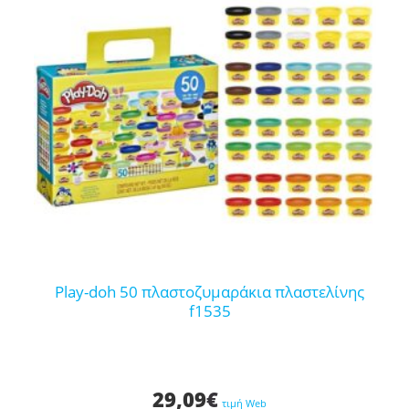
play-doh 50 πλαστοζυμαράκια πλαστελίνης
f1535
29,09
€
τιμή Web