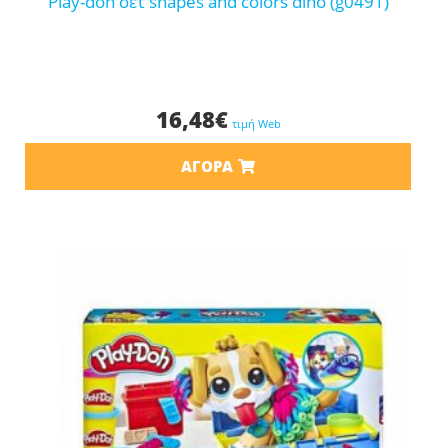
play-doh σετ shapes and colors dino (g0491)
16,48
€
τιμή Web
ΑΓΟΡΆ