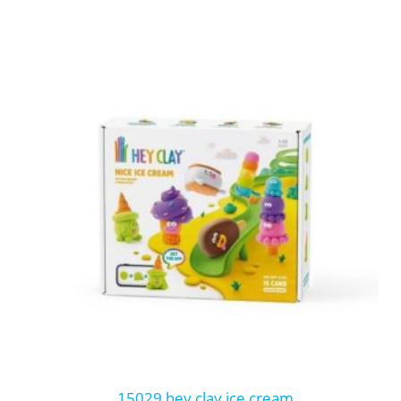
15029 hey clay ice cream