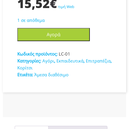
15,52
€
τιμή Web
1 σε απόθεμα
Ελληνική
Αγορά
Μυθολογία
Εκπαιδευτικό
Παιχνίδι
Κωδικός προϊόντος:
LC-01
Γνώσεων
Κατηγορίες:
Αγόρι
,
Εκπαιδευτικά
,
Επιτραπέζια
,
LC-
Κορίτσι
01
Ετικέτα:
Άμεσα διαθέσιμο
ποσότητα