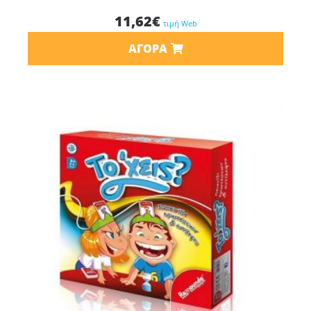
11,62
€
τιμή Web
ΑΓΟΡΆ