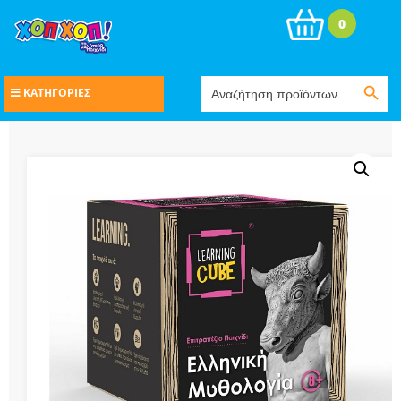
0
Search Button
Search
ΚΑΤΗΓΟΡΙΕΣ
for: