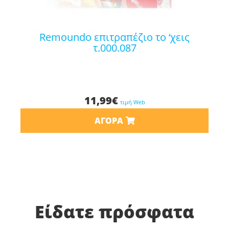
remoundo επιτραπέζιο το ‘χεις
τ.000.087
11,99
€
τιμή Web
ΑΓΟΡΆ
Είδατε πρόσφατα