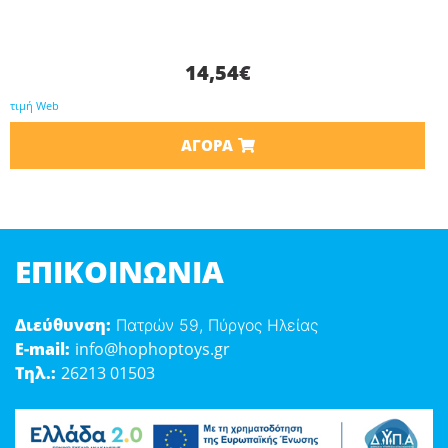
14,54
€
τιμή Web
ΑΓΟΡΆ
ΕΠΙΚΟΙΝΩΝΊΑ
Διεύθυνση:
Πατρών 59, Πύργος Ηλείας
E-mail:
info@hophoptoys.gr
Τηλ.:
26213 01503