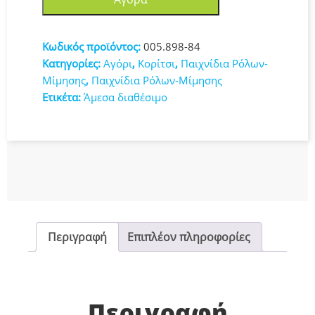
Μεγάλη
Με
6
Κωδικός προϊόντος:
005.898-84
Πραγματικές
Κατηγορίες:
Αγόρι
,
Κορίτσι
,
Παιχνίδια Ρόλων-
Χορδές
Μίμησης
,
Παιχνίδια Ρόλων-Μίμησης
005.898-
Ετικέτα:
Άμεσα διαθέσιμο
84
ποσότητα
Περιγραφή
Επιπλέον πληροφορίες
Περιγραφή