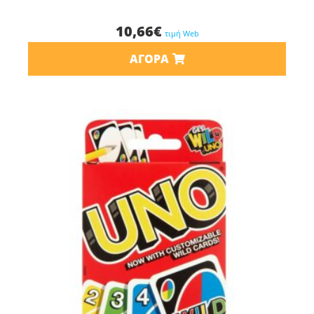
10,66
€
τιμή Web
ΑΓΟΡΆ