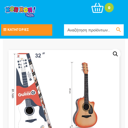
0
Search Button
Search
ΚΑΤΗΓΟΡΙΕΣ
for: