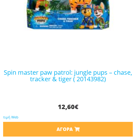
spin master paw patrol: jungle pups – chase,
tracker & tiger ( 20143982)
12,60
€
τιμή Web
ΑΓΟΡΆ