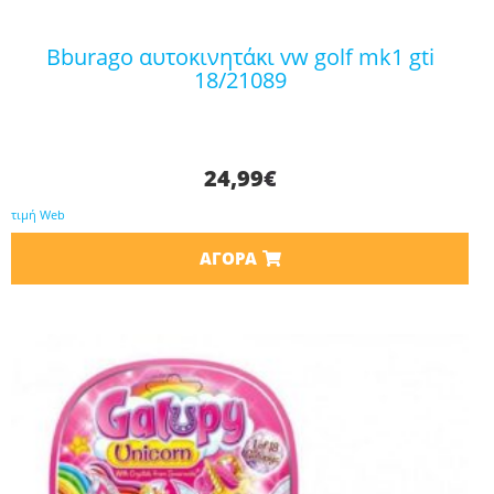
bburago αυτοκινητάκι vw golf mk1 gti
18/21089
24,99
€
τιμή Web
ΑΓΟΡΆ