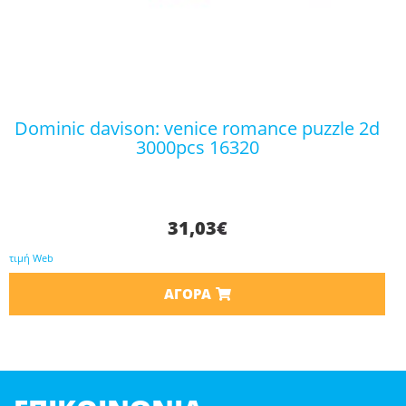
dominic davison: venice romance puzzle 2d
3000pcs 16320
31,03
€
τιμή Web
ΑΓΟΡΆ