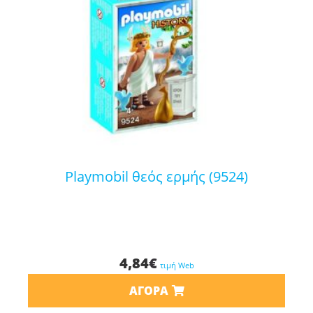
playmobil θεός ερμής (9524)
4,84
€
τιμή Web
ΑΓΟΡΆ