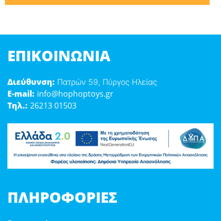
ΕΠΙΚΟΙΝΩΝΊΑ
Διεύθυνση:
Πατρών 59, Πύργος Ηλείας
E-mail:
info@hophoptoys.gr
Τηλ.:
26213 01503
ΠΛΗΡΟΦΟΡΊΕΣ