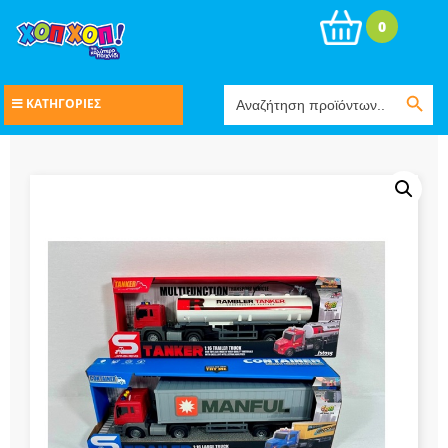
0
Search Button
Search
ΚΑΤΗΓΟΡΙΕΣ
for: