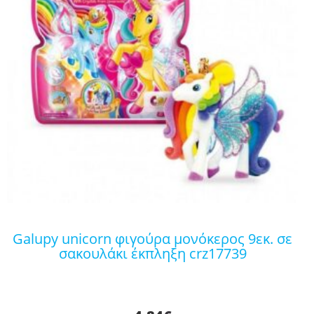
galupy unicorn φιγούρα μονόκερος 9εκ. σε
σακουλάκι έκπληξη crz17739