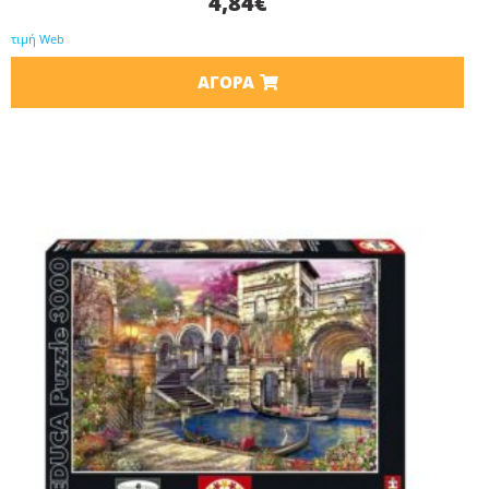
4,84
€
τιμή Web
ΑΓΟΡΆ