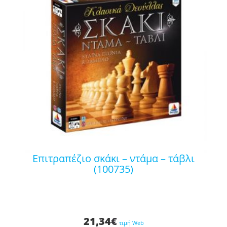
επιτραπέζιο σκάκι – ντάμα – τάβλι
(100735)
21,34
€
τιμή Web