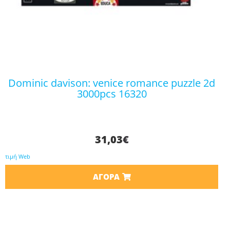
dominic davison: venice romance puzzle 2d
3000pcs 16320
31,03
€
τιμή Web
ΑΓΟΡΆ