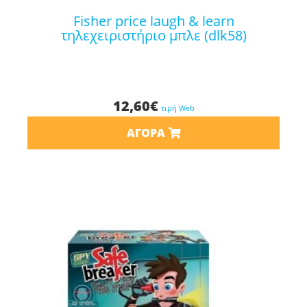
fisher price laugh & learn
τηλεχειριστήριο μπλε (dlk58)
12,60
€
τιμή Web
ΑΓΟΡΆ