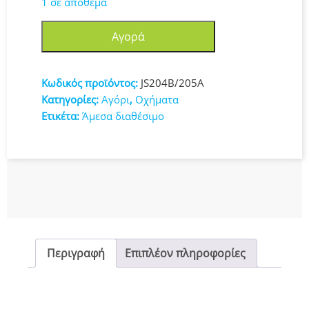
1 σε απόθεμα
ΝΤΑΛΙΚΑ
Αγορά
ΦΡΙΞΙΟΝ
ΜΕ
ΗΧΟΥΣ
Κωδικός προϊόντος:
JS204B/205A
&
Κατηγορίες:
Αγόρι
,
Οχήματα
ΦΩΤΑ
Ετικέτα:
Άμεσα διαθέσιμο
N
JS204B/205A
ποσότητα
Περιγραφή
Επιπλέον πληροφορίες