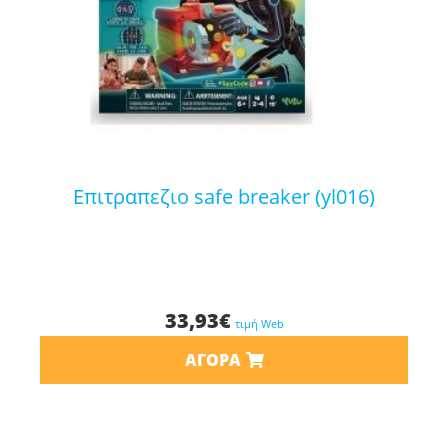
επιτραπεζιο safe breaker (yl016)
33,93
€
τιμή Web
ΑΓΟΡΆ