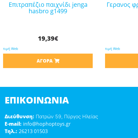
επιτραπέζιο παιχνίδι jenga
γερανος φριξιον με φωτα 687-
hasbro g1499
19,39
€
τιμή Web
τιμή Web
ΑΓΟΡΆ
ΕΠΙΚΟΙΝΩΝΊΑ
Διεύθυνση:
Πατρών 59, Πύργος Ηλείας
E-mail:
info@hophoptoys.gr
Τηλ.:
26213 01503