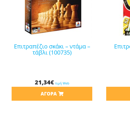
επιτραπέζιο σκάκι – ντάμα –
επιτραπέζιο uno κάρτες
τάβλι (100735)
21,34
€
τιμή Web
ΑΓΟΡΆ