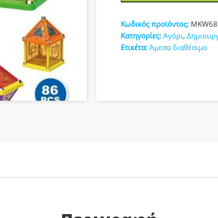
86τμχ
κευές
MKW689241
Κωδικός προϊόντος:
MKW68
ποσότητα
Κατηγορίες:
Αγόρι
,
Δημιουρ
Ετικέτα:
Άμεσα διαθέσιμο