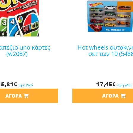
hot wheels αυτοκινητάκια
(w2087)
σετ των 10 (548
5,81
€
17,45
€
τιμή Web
τιμή Web
ΑΓΟΡΆ
ΑΓΟΡΆ