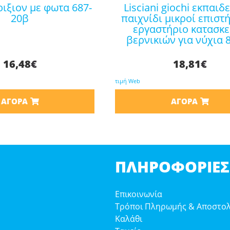
lisciani giochi εκπαιδευτικό
20β
παιχνίδι μικροί επιστ
εργαστήριο κατασκ
βερνικιών για νύχια 
16,48
€
18,81
€
τιμή Web
ΑΓΟΡΆ
ΑΓΟΡΆ
ΠΛΗΡΟΦΟΡΊΕΣ
Επικοινωνία
Τρόποι Πληρωμής & Αποστο
Καλάθι