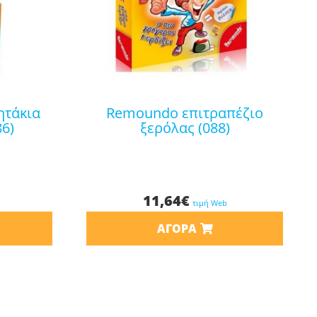
remoundo επιτραπέζιο
86)
ξερόλας (088)
11,64
€
τιμή Web
ΑΓΟΡΆ