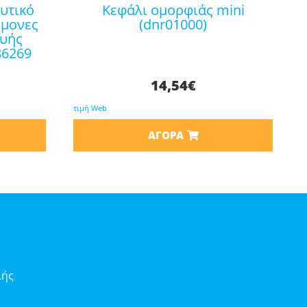
κεφάλι ομορφιάς mini
ήμονες
(dnr01000)
ευής
86269
14,54
€
τιμή Web
ΑΓΟΡΆ
λής