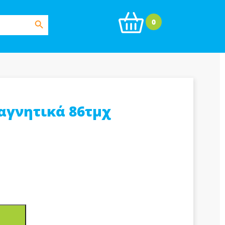
Search Button
0
αγνητικά 86τμχ