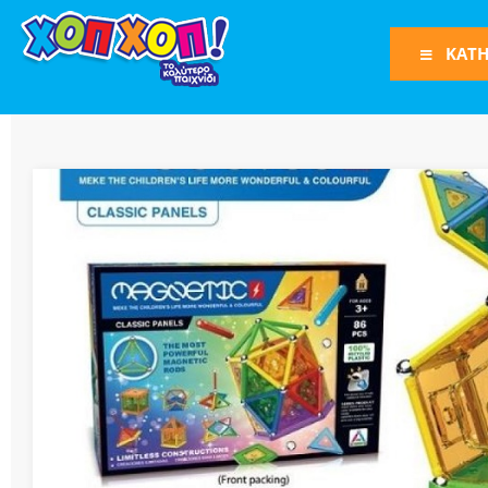
ΚΑΤΗ
Φιγούρες Δράση
Φιγούρες
Τρένα
Bruder
Οχήματα
Πίστες-Γκαράζ
Παιχνίδια Ρόλω
Play Set
Όπλα