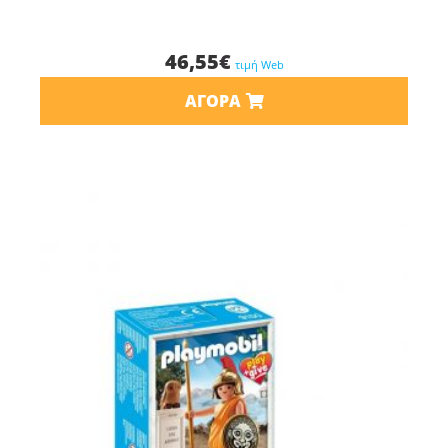
46,55
€
τιμή Web
ΑΓΟΡΆ