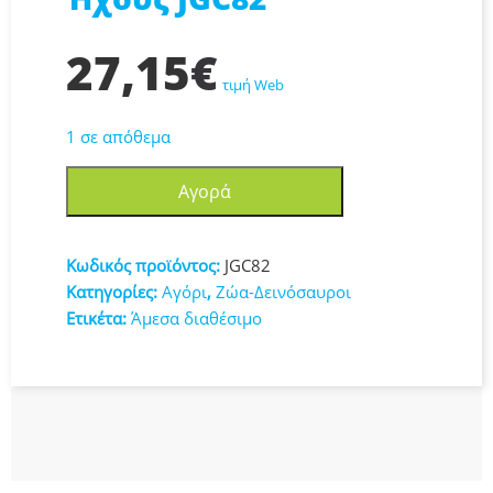
27,15
€
τιμή Web
1 σε απόθεμα
Φιγούρα
Αγορά
Δράσης
Maiasaura
Jurassic
Κωδικός προϊόντος:
JGC82
World
Κατηγορίες:
Αγόρι
,
Ζώα-Δεινόσαυροι
Δεινόσαυρος
Ετικέτα:
Άμεσα διαθέσιμο
με
Ήχους
JGC82
ποσότητα