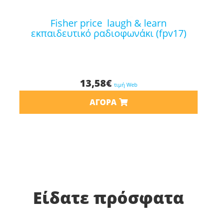
fisher price laugh & learn
εκπαιδευτικό ραδιοφωνάκι (fpv17)
13,58
€
τιμή Web
ΑΓΟΡΆ
Είδατε πρόσφατα