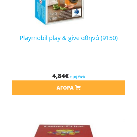
playmobil play & give αθηνά (9150)
4,84
€
τιμή Web
ΑΓΟΡΆ