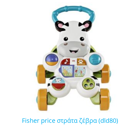
fisher price στράτα ζέβρα (dld80)