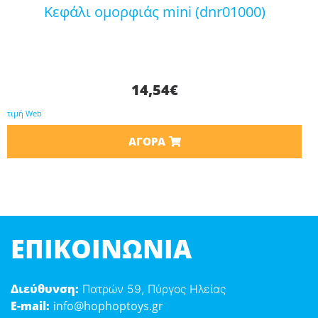
κεφάλι ομορφιάς mini (dnr01000)
14,54
€
τιμή Web
ΑΓΟΡΆ
ΕΠΙΚΟΙΝΩΝΊΑ
Διεύθυνση:
Πατρών 59, Πύργος Ηλείας
E-mail:
info@hophoptoys.gr