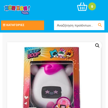
0
Search Button
Search
ΚΑΤΗΓΟΡΙΕΣ
for: