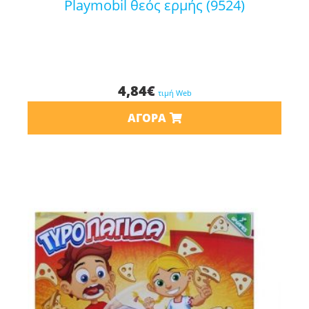
playmobil θεός ερμής (9524)
4,84
€
τιμή Web
ΑΓΟΡΆ