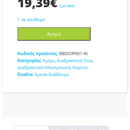
19,39
€
τιμή Web
1 σε απόθεμα
Beep
Αγορά
Boop
Ηλεκτρονικό
Διαδραστικό
Κωδικός προϊόντος:
BBOOP001-KI
Κατοικίδιο
Κατηγορίες:
Αγόρι
,
Διαδραστικά Ζώα
,
Ασπρο
Διαδραστικά-Ηλεκτρονικά
,
Κορίτσι
BBOOP001-
Ετικέτα:
Άμεσα διαθέσιμο
KI
ποσότητα