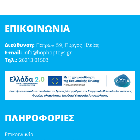
ΕΠΙΚΟΙΝΩΝΊΑ
Διεύθυνση:
Πατρών 59, Πύργος Ηλείας
E-mail:
info@hophoptoys.gr
Τηλ.:
26213 01503
ΠΛΗΡΟΦΟΡΊΕΣ
Επικοινωνία