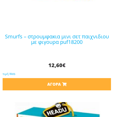
smurfs – στρουμφακια μινι σετ παιχνιδιου
με φιγουρα puf18200
12,60
€
τιμή Web
ΑΓΟΡΆ