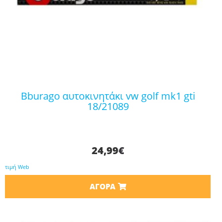
bburago αυτοκινητάκι vw golf mk1 gti
18/21089
24,99
€
τιμή Web
ΑΓΟΡΆ