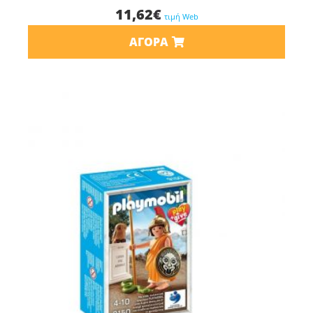
11,62
€
τιμή Web
ΑΓΟΡΆ