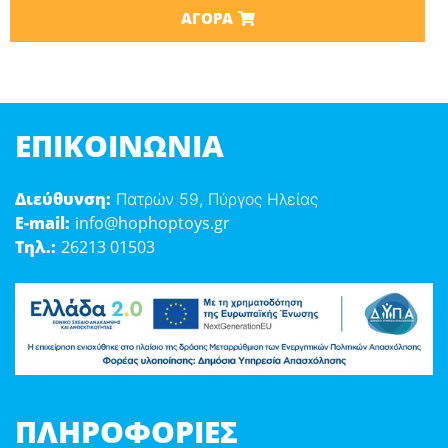
ΑΓΟΡΆ
ΕΠΙΚΟΙΝΩΝΊΑ
Διεύθυνση:
Πατρών 59, Πύργος Ηλείας
E-mail:
info@hophoptoys.gr
Τηλ.:
26213 01503
ΠΛΗΡΟΦΟΡΊΕΣ