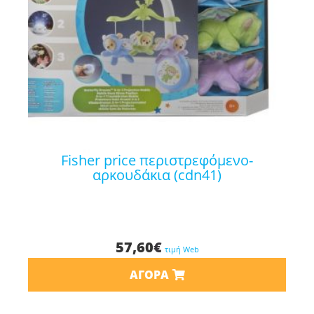
fisher price περιστρεφόμενο-
αρκουδάκια (cdn41)
57,60
€
τιμή Web
ΑΓΟΡΆ