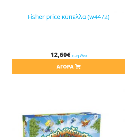
fisher price κύπελλα (w4472)
12,60
€
τιμή Web
ΑΓΟΡΆ