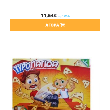
11,64
€
τιμή Web
ΑΓΟΡΆ