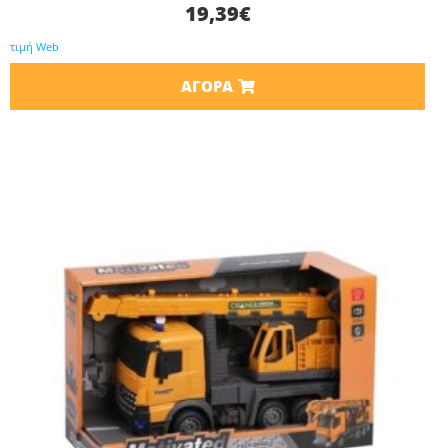
19,39
€
τιμή Web
ΑΓΟΡΆ