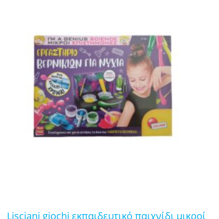
lisciani giochi εκπαιδευτικό παιχνίδι μικροί