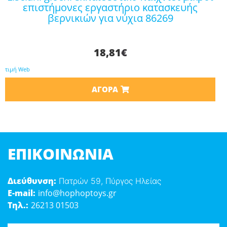
επιστήμονες εργαστήριο κατασκευής
βερνικιών για νύχια 86269
18,81
€
τιμή Web
ΑΓΟΡΆ
ΕΠΙΚΟΙΝΩΝΊΑ
Διεύθυνση:
Πατρών 59, Πύργος Ηλείας
E-mail:
info@hophoptoys.gr
Τηλ.:
26213 01503