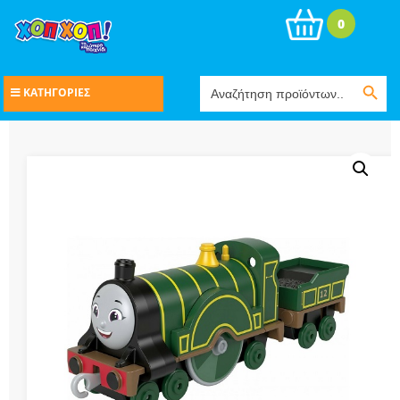
0
Search Button
Search
ΚΑΤΗΓΟΡΙΕΣ
for: