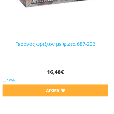
γερανος φριξιον με φωτα 687-20β
16,48
€
τιμή Web
ΑΓΟΡΆ