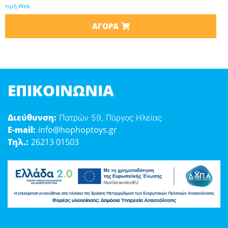
τιμή Web
ΑΓΟΡΆ
ΕΠΙΚΟΙΝΩΝΊΑ
Διεύθυνση:
Πατρών 59, Πύργος Ηλείας
E-mail:
info@hophoptoys.gr
Τηλ.:
26213 01503