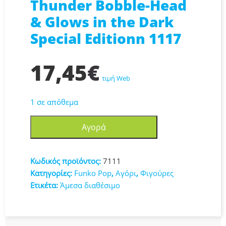
Thunder Bobble-Head
& Glows in the Dark
Special Editionn 1117
17,45
€
τιμή Web
1 σε απόθεμα
Funko
Αγορά
Pop!
Marvel:
Avengers
Κωδικός προϊόντος:
7111
-
Κατηγορίες:
Funko Pop
,
Αγόρι
,
Φιγούρες
Thor
Ετικέτα:
Άμεσα διαθέσιμο
with
Thunder
Bobble-