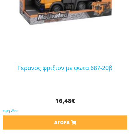
γερανος φριξιον με φωτα 687-20β
16,48
€
τιμή Web
ΑΓΟΡΆ