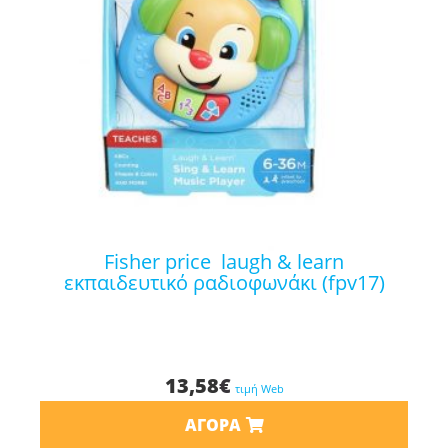
fisher price laugh & learn
εκπαιδευτικό ραδιοφωνάκι (fpv17)
13,58
€
τιμή Web
ΑΓΟΡΆ