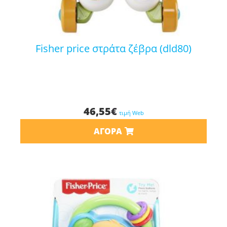
fisher price στράτα ζέβρα (dld80)
46,55
€
τιμή Web
ΑΓΟΡΆ