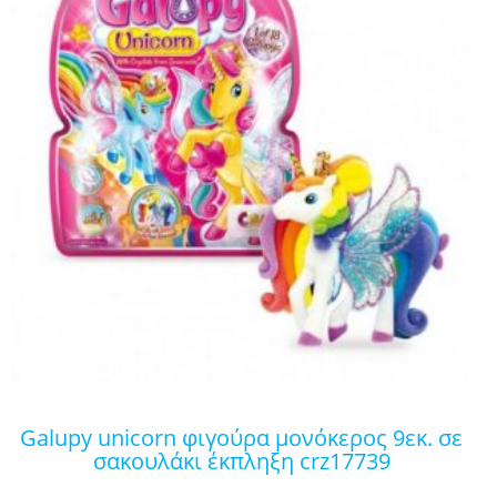
galupy unicorn φιγούρα μονόκερος 9εκ. σε
σακουλάκι έκπληξη crz17739