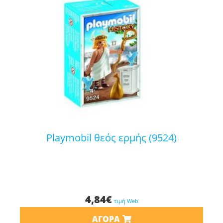
playmobil θεός ερμής (9524)
4,84
€
τιμή Web
ΑΓΟΡΆ