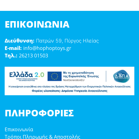
ΕΠΙΚΟΙΝΩΝΊΑ
Διεύθυνση:
Πατρών 59, Πύργος Ηλείας
E-mail:
info@hophoptoys.gr
Τηλ.:
26213 01503
ΠΛΗΡΟΦΟΡΊΕΣ
Επικοινωνία
Τρόποι Πληρωμής & Αποστολής