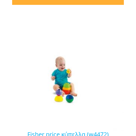
fisher price κύπελλα (w4472)