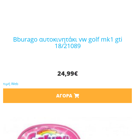
bburago αυτοκινητάκι vw golf mk1 gti
18/21089
24,99
€
τιμή Web
ΑΓΟΡΆ