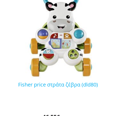
fisher price στράτα ζέβρα (dld80)