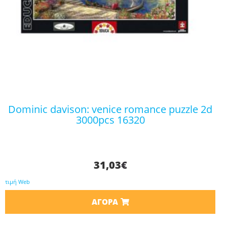
dominic davison: venice romance puzzle 2d
3000pcs 16320
31,03
€
τιμή Web
ΑΓΟΡΆ