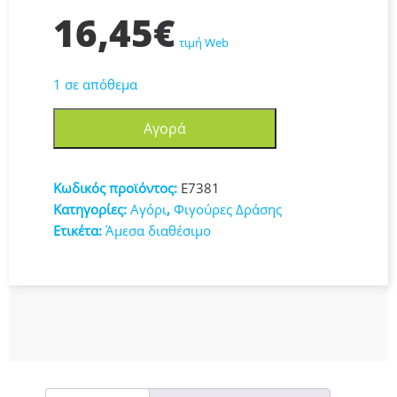
16,45
€
τιμή Web
1 σε απόθεμα
Hasbro
Αγορά
Marvel
Avengers
Titan
Κωδικός προϊόντος:
E7381
Hero
Κατηγορίες:
Αγόρι
,
Φιγούρες Δράσης
Series
Ετικέτα:
Άμεσα διαθέσιμο
Blast
Gear
Deluxe
Thanos
E7381
ποσότητα