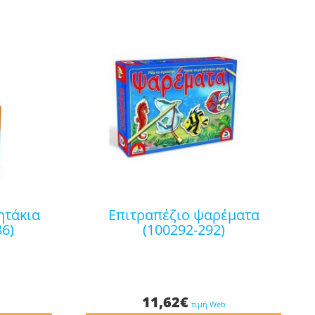
επιτραπέζιο ψαρέματα
86)
(100292-292)
11,62
€
τιμή Web