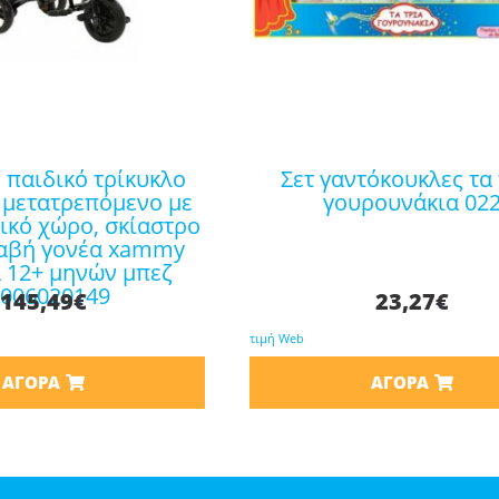
σετ γαντόκουκλες τα τρία
 μετατρεπόμενο με
γουρουνάκια 02
ικό χώρο, σκίαστρο
αβή γονέα xammy
α 12+ μηνών μπεζ
1006020149
145,49
€
23,27
€
τιμή Web
ΑΓΟΡΆ
ΑΓΟΡΆ