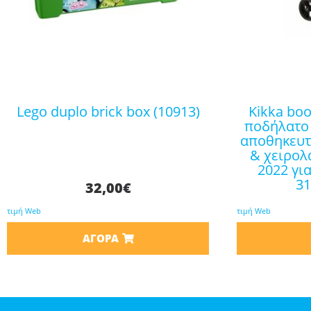
lego duplo brick box (10913)
kikka boo παιδικό τρίκυκλο
ποδήλατο
αποθηκευτ
& χειρολ
2022 γι
3
32,00
€
τιμή Web
τιμή Web
ΑΓΟΡΆ