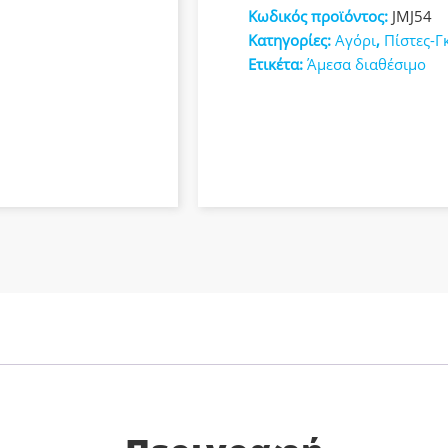
Γκαράζ
Κωδικός προϊόντος:
JMJ54
κευές
JMJ54
Κατηγορίες:
Αγόρι
,
Πίστες-Γ
ποσότητα
Ετικέτα:
Άμεσα διαθέσιμο