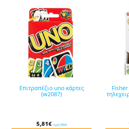
επιτραπέζιο uno κάρτες
fisher price laugh & learn
(w2087)
τηλεχειρ
5,81
€
τιμή Web