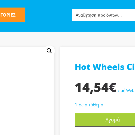
Search
ΓΟΡΙΕΣ
for:
Hot Wheels Ci
ς
14,54
€
τιμή Web
1 σε απόθεμα
Hot
ν-Μίμησης
Αγορά
Wheels
City