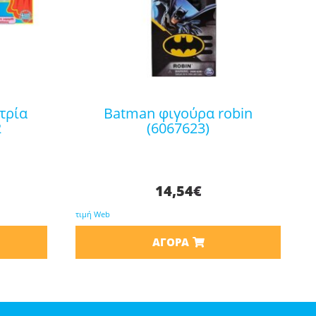
batman φιγούρα robin
2
(6067623)
14,54
€
τιμή Web
ΑΓΟΡΆ