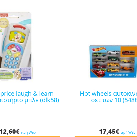
hot wheels αυτοκινητάκια
ιστήριο μπλε (dlk58)
σετ των 10 (548
12,60
€
17,45
€
τιμή Web
τιμή Web