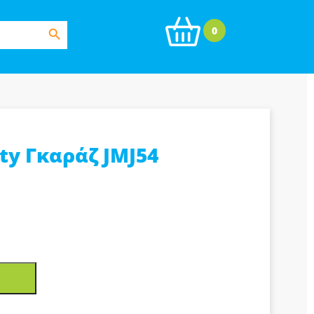
Search Button
0
ty Γκαράζ JMJ54