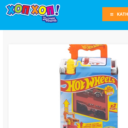
ΚΑΤΗ
Φιγούρες Δράση
Φιγούρες
Τρένα
Bruder
Οχήματα
Πίστες-Γκαράζ
Παιχνίδια Ρόλω
Play Set
Όπλα