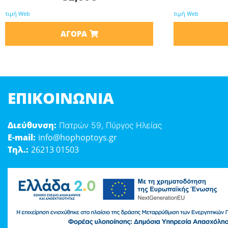
τιμή Web
τιμή Web
ΑΓΟΡΆ
ΕΠΙΚΟΙΝΩΝΊΑ
Διεύθυνση:
Πατρών 59, Πύργος Ηλείας
E-mail:
info@hophoptoys.gr
Τηλ.:
26213 01503