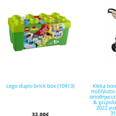
lego duplo brick box (10913)
kikka boo παιδικό τρίκυκλο
ποδήλατο
αποθηκευτ
& χειρολ
2022 γι
3
32,00
€