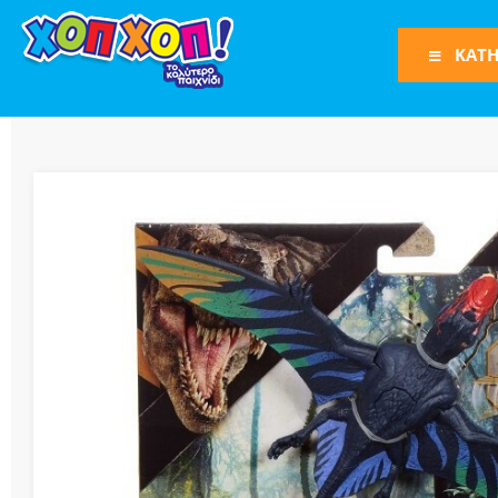
ΚΑΤΗ
Φιγούρες Δράση
Φιγούρες
Τρένα
Bruder
Οχήματα
Πίστες-Γκαράζ
Παιχνίδια Ρόλω
Play Set
Όπλα