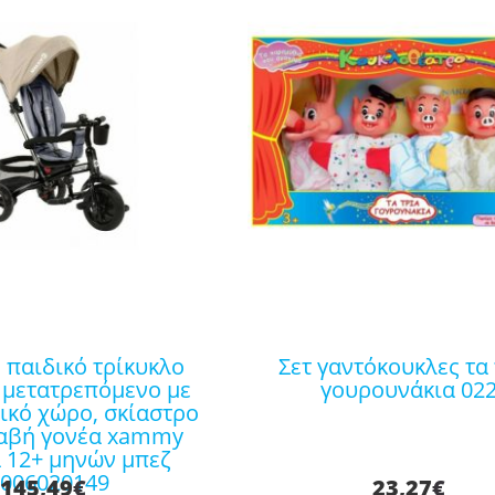
σετ γαντόκουκλες τα τρία
 μετατρεπόμενο με
γουρουνάκια 02
ικό χώρο, σκίαστρο
αβή γονέα xammy
α 12+ μηνών μπεζ
1006020149
145,49
€
23,27
€