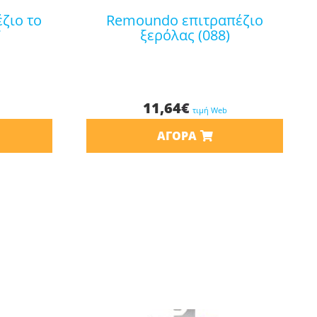
remoundo επιτραπέζιο
7
ξερόλας (088)
11,64
€
τιμή Web
ΑΓΟΡΆ