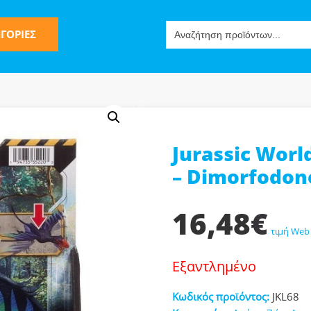
Search
ΓΟΡΙΕΣ
for:
Jurassic World
ς
– Dimorfodon
16,48
€
τιμή Web
Εξαντλημένο
ν-Μίμησης
Κωδικός προϊόντος:
JKL68