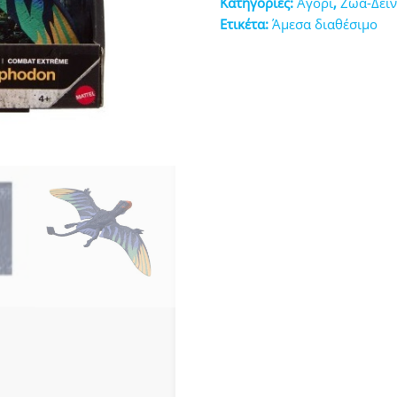
Κατηγορίες:
Αγόρι
,
Ζώα-Δει
κευές
Ετικέτα:
Άμεσα διαθέσιμο