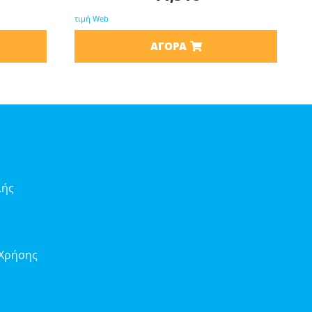
τιμή Web
ΑΓΟΡΆ
λής
 Χρήσης