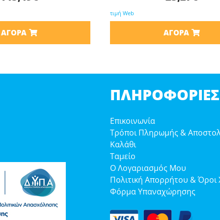
τιμή Web
ΑΓΟΡΆ
ΑΓΟΡΆ
ΠΛΗΡΟΦΟΡΊΕΣ
Επικοινωνία
Τρόποι Πληρωμής & Αποστο
Καλάθι
Ταμείο
Ο Λογαριασμός Μου
Πολιτική Απορρήτου & Όροι
Φόρμα Υπαναχώρησης