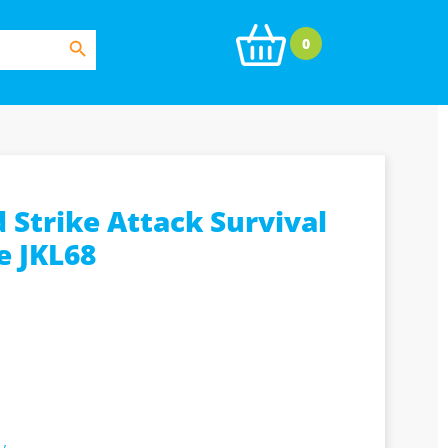
Search Button
0
 Strike Attack Survival
e JKL68