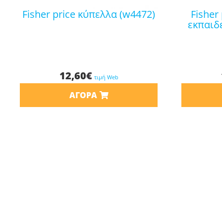
fisher price κύπελλα (w4472)
fisher price laugh & learn
εκπαιδ
12,60
€
τιμή Web
ΑΓΟΡΆ