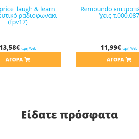
remoundo επιτραπέζιο το
ευτικό ραδιοφωνάκι
‘χεις τ.000.08
(fpv17)
13,58
€
11,99
€
τιμή Web
τιμή Web
ΑΓΟΡΆ
ΑΓΟΡΆ
Είδατε πρόσφατα