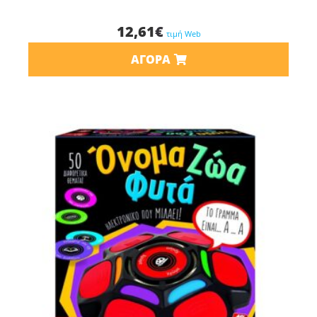
12,61
€
τιμή Web
ΑΓΟΡΆ