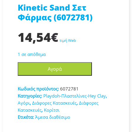
Kinetic Sand Σετ
Φάρμας (6072781)
14,54
€
τιμή Web
1 σε απόθεμα
Kinetic
Αγορά
Sand
Σετ
Φάρμας
Κωδικός προϊόντος:
6072781
(6072781)
Κατηγορίες:
Playdoh-Πλαστελίνες-Hey Clay
,
ποσότητα
Αγόρι
,
Διάφορες Κατασκευές
,
Διάφορες
Κατασκευές
,
Κορίτσι
Ετικέτα:
Άμεσα διαθέσιμο