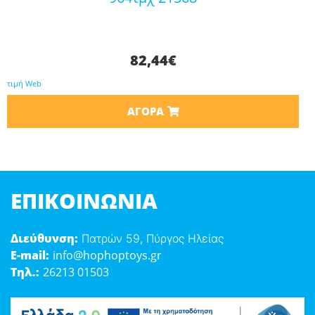
82,44
€
τιμή Web
ΑΓΟΡΆ
ΕΠΙΚΟΙΝΩΝΊΑ
Διεύθυνση:
Πατρών 59, Πύργος Ηλείας
E-mail:
info@hophoptoys.gr
Τηλ.:
26213 01503