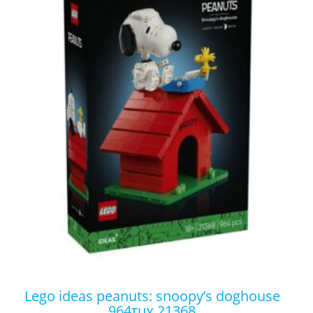
lego ideas peanuts: snoopy’s doghouse
964τμχ 21368