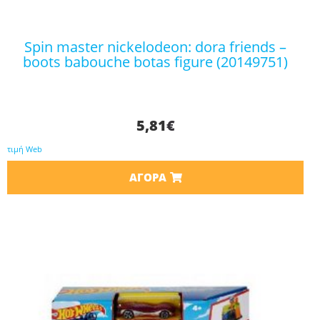
spin master nickelodeon: dora friends –
boots babouche botas figure (20149751)
5,81
€
τιμή Web
ΑΓΟΡΆ