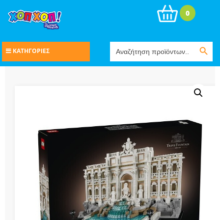
0
Search Button
Search
ΚΑΤΗΓΟΡΙΕΣ
for: