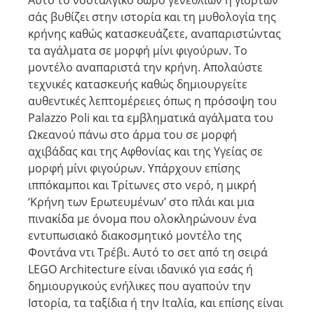
Αυτό το νοσταλγικό δώρο γενεθλίων ή γιορτών
σάς βυθίζει στην ιστορία και τη μυθολογία της
κρήνης καθώς κατασκευάζετε, αναπαριστώντας
τα αγάλματα σε μορφή μίνι φιγούρων. Το
μοντέλο αναπαριστά την κρήνη. Απολαύστε
τεχνικές κατασκευής καθώς δημιουργείτε
αυθεντικές λεπτομέρειες όπως η πρόσοψη του
Palazzo Poli και τα εμβληματικά αγάλματα του
Ωκεανού πάνω στο άρμα του σε μορφή
αχιβάδας και της Αφθονίας και της Υγείας σε
μορφή μίνι φιγούρων. Υπάρχουν επίσης
ιππόκαμποι και Τρίτωνες στο νερό, η μικρή
‘Κρήνη των Ερωτευμένων’ στο πλάι και μια
πινακίδα με όνομα που ολοκληρώνουν ένα
εντυπωσιακό διακοσμητικό μοντέλο της
Φοντάνα ντι Τρέβι. Αυτό το σετ από τη σειρά
LEGO Architecture είναι ιδανικό για εσάς ή
δημιουργικούς ενήλικες που αγαπούν την
Ιστορία, τα ταξίδια ή την Ιταλία, και επίσης είναι