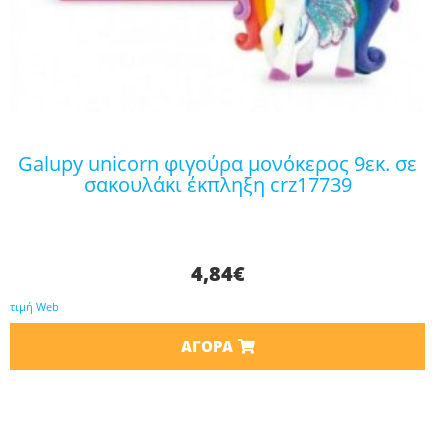
galupy unicorn φιγούρα μονόκερος 9εκ. σε
σακουλάκι έκπληξη crz17739
4,84
€
τιμή Web
ΑΓΟΡΆ