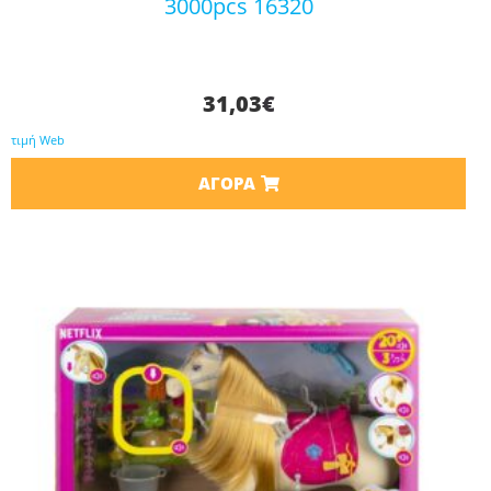
3000pcs 16320
31,03
€
τιμή Web
ΑΓΟΡΆ