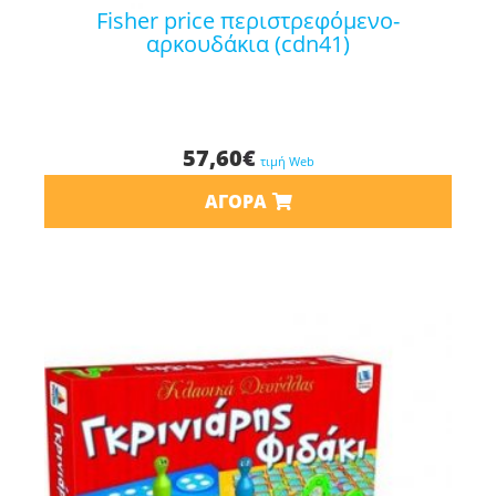
fisher price περιστρεφόμενο-
αρκουδάκια (cdn41)
57,60
€
τιμή Web
ΑΓΟΡΆ