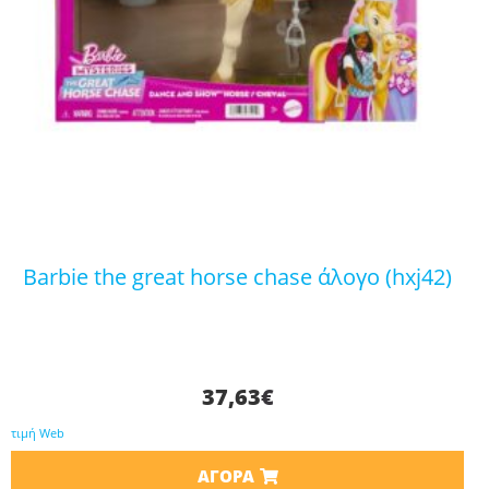
barbie the great horse chase άλογο (hxj42)
37,63
€
τιμή Web
ΑΓΟΡΆ