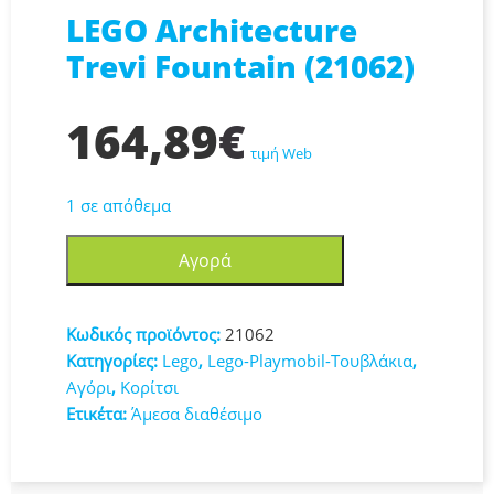
LEGO Architecture
Trevi Fountain (21062)
164,89
€
τιμή Web
1 σε απόθεμα
LEGO
Αγορά
Architecture
Trevi
Fountain
Κωδικός προϊόντος:
21062
(21062)
Κατηγορίες:
Lego
,
Lego-Playmobil-Τουβλάκια
,
ποσότητα
Αγόρι
,
Κορίτσι
Ετικέτα:
Άμεσα διαθέσιμο