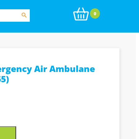
Search Button
0
ergency Air Ambulane
5)