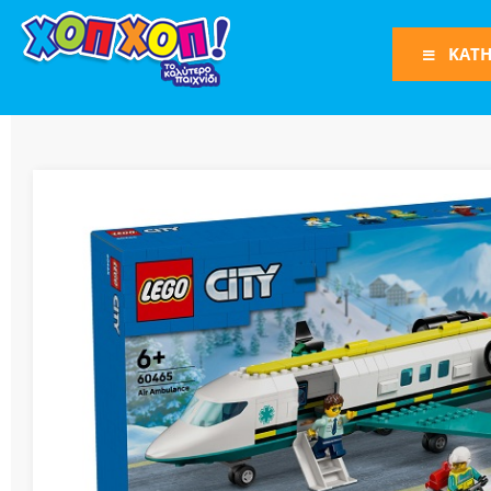
ΚΑΤΗ
Φιγούρες Δράση
Φιγούρες
Τρένα
Bruder
Οχήματα
Πίστες-Γκαράζ
Παιχνίδια Ρόλω
Play Set
Όπλα