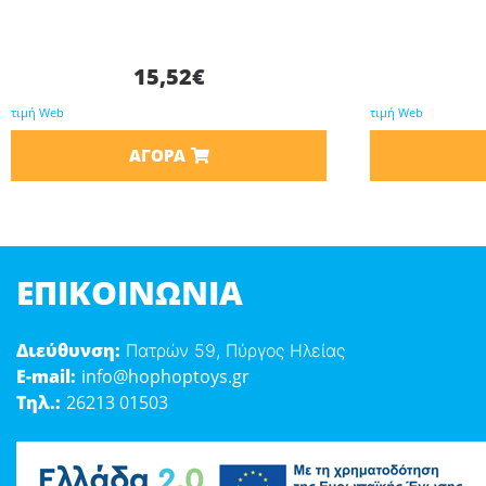
15,52
€
τιμή Web
τιμή Web
ΑΓΟΡΆ
ΕΠΙΚΟΙΝΩΝΊΑ
Διεύθυνση:
Πατρών 59, Πύργος Ηλείας
E-mail:
info@hophoptoys.gr
Τηλ.:
26213 01503