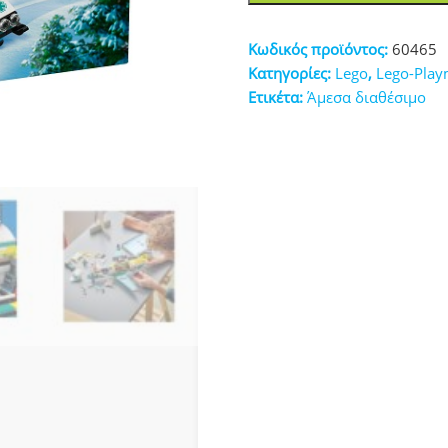
Emergency
κευές
Air
Κωδικός προϊόντος:
60465
Ambulane
Κατηγορίες:
Lego
,
Lego-Play
Airplane
Ετικέτα:
Άμεσα διαθέσιμο
(60465)
ποσότητα