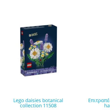
lego daisies botanical
επιτραπέζιο παιχνίδι jenga
collection 11508
ha