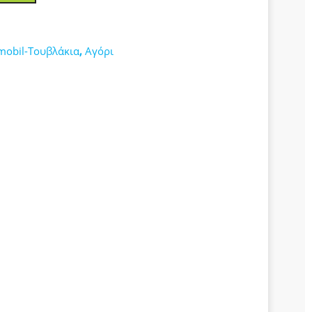
mobil-Τουβλάκια
,
Αγόρι