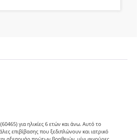
60465) για ηλικίες 6 ετών και άνω. Αυτό το
άλες επιβίβασης που ξεδιπλώνουν και ιατρικό
και αξεσουάρ πρώτων βοηθειών, μίνι φιγούρες