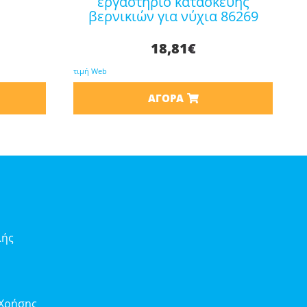
εργαστήριο κατασκευής
βερνικιών για νύχια 86269
18,81
€
τιμή Web
ΑΓΟΡΆ
λής
 Χρήσης