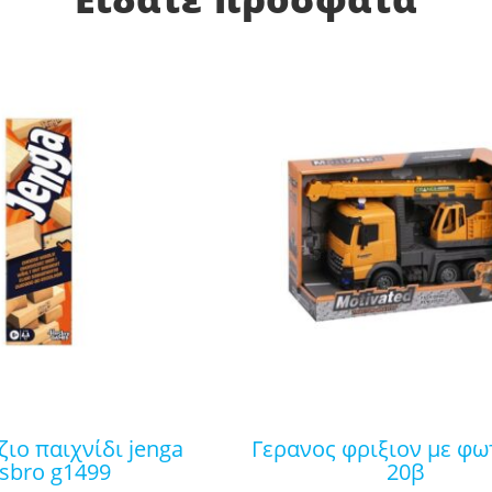
γερανος φριξιον με φωτα 687-
sbro g1499
20β