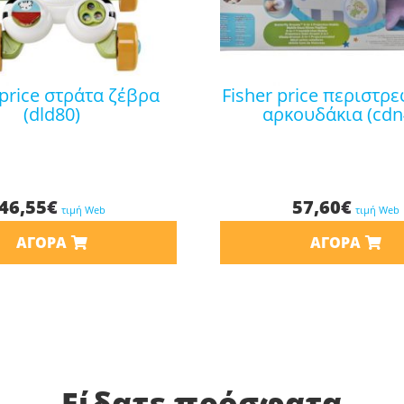
fisher price περιστρεφόμενο-
(dld80)
αρκουδάκια (cdn
46,55
€
57,60
€
τιμή Web
τιμή Web
ΑΓΟΡΆ
ΑΓΟΡΆ
Είδατε πρόσφατα