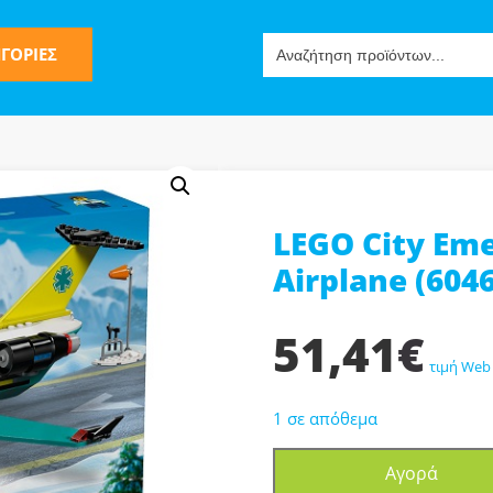
Search
ΓΟΡΙΕΣ
for:
LEGO City Em
ς
Airplane (6046
51,41
€
τιμή Web
1 σε απόθεμα
ν-Μίμησης
LEGO
Αγορά
City