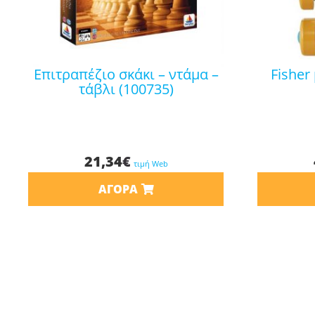
επιτραπέζιο σκάκι – ντάμα –
fisher price στράτα ζέβρα
τάβλι (100735)
21,34
€
τιμή Web
ΑΓΟΡΆ