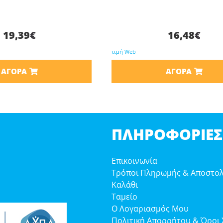
19,39
€
16,48
€
τιμή Web
ΑΓΟΡΆ
ΑΓΟΡΆ
ΠΛΗΡΟΦΟΡΊΕΣ
Επικοινωνία
Τρόποι Πληρωμής & Αποστο
Καλάθι
Ταμείο
Ο Λογαριασμός Μου
Πολιτική Απορρήτου & Όροι