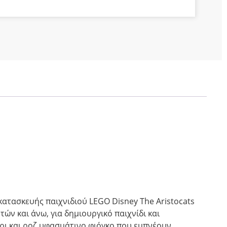
κατασκευής παιχνιδιού LEGO Disney The Aristocats
τών και άνω, για δημιουργικό παιχνίδι και
άρι και ροζ υφασμάτινο φιόγκο που εμπνέουν