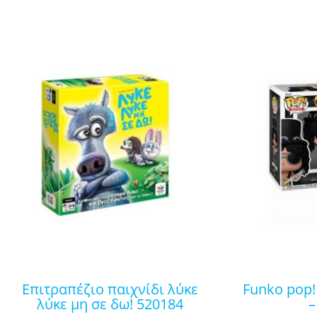
επιτραπέζιο παιχνίδι λύκε
funko pop! rocks: guns n roses
λύκε μη σε δω! 520184
–