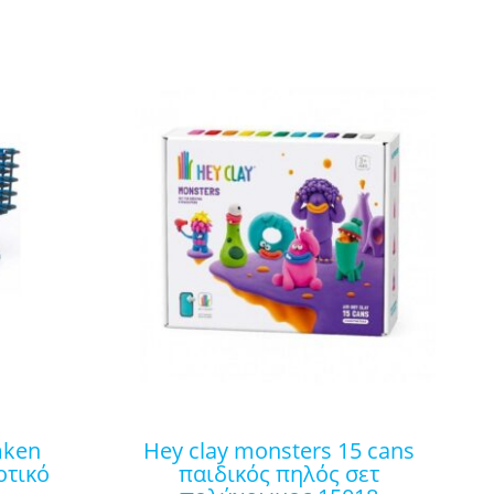
hey clay monsters 15 cans
οτικό
παιδικός πηλός σετ