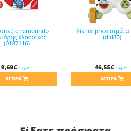
fisher price στράτα ζέβρα
νιάρης κλασσικός
(dld80)
(0187116)
9,69
€
46,55
€
τιμή Web
τιμή Web
ΑΓΟΡΆ
ΑΓΟΡΆ
Είδατε πρόσφατα