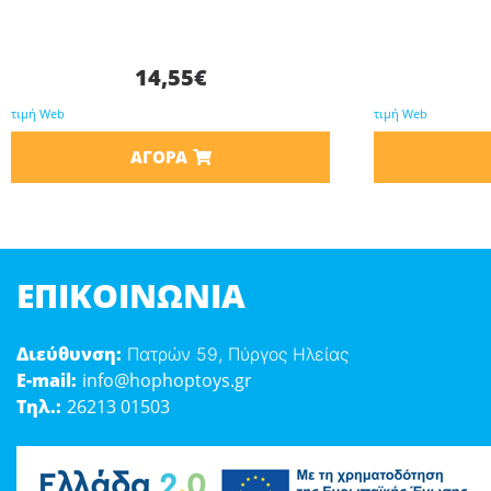
14,55
€
τιμή Web
τιμή Web
ΑΓΟΡΆ
ΕΠΙΚΟΙΝΩΝΊΑ
Διεύθυνση:
Πατρών 59, Πύργος Ηλείας
E-mail:
info@hophoptoys.gr
Τηλ.:
26213 01503