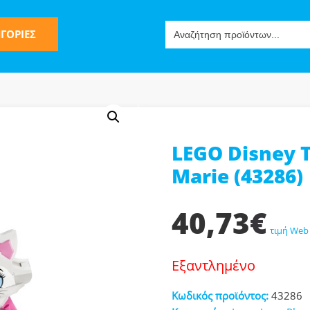
Search
ΓΟΡΙΕΣ
for:
LEGO Disney T
ς
Marie (43286)
40,73
€
τιμή Web
Εξαντλημένο
ν-Μίμησης
Κωδικός προϊόντος:
43286