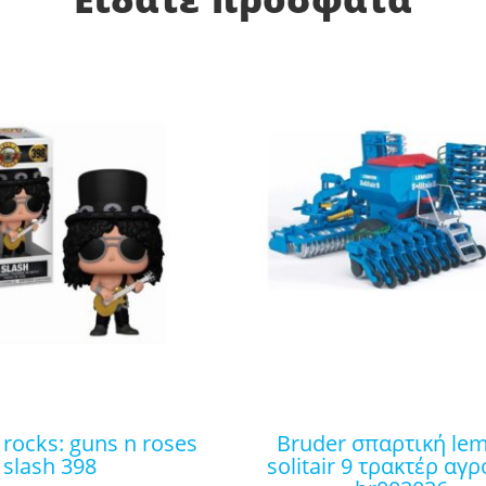
bruder σπαρτική lemken
 slash 398
solitair 9 τρακτέρ αγρ