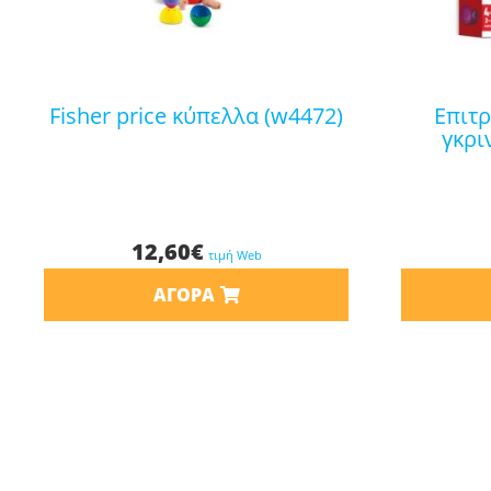
fisher price κύπελλα (w4472)
επιτραπέζιο remoundo
γκρι
12,60
€
τιμή Web
ΑΓΟΡΆ