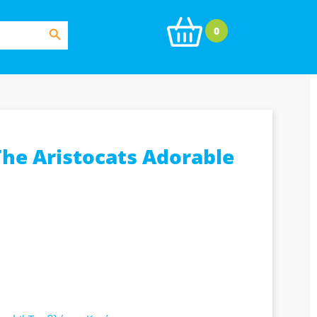
Search Button
0
he Aristocats Adorable