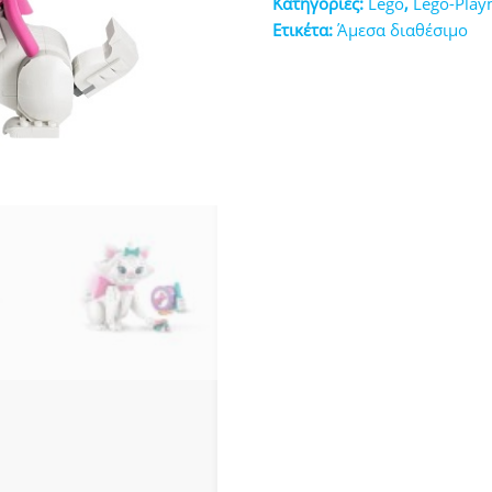
Κατηγορίες:
Lego
,
Lego-Play
κευές
Ετικέτα:
Άμεσα διαθέσιμο