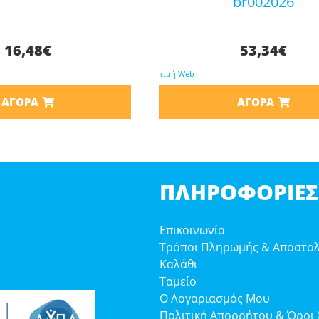
br002026
16,48
€
53,34
€
τιμή Web
ΑΓΟΡΆ
ΑΓΟΡΆ
ΠΛΗΡΟΦΟΡΊΕΣ
Επικοινωνία
Τρόποι Πληρωμής & Αποστο
Καλάθι
Ταμείο
Ο Λογαριασμός Μου
Πολιτική Απορρήτου & Όροι