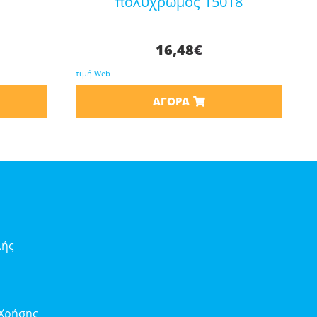
πολύχρωμος 15018
16,48
€
τιμή Web
ΑΓΟΡΆ
λής
 Χρήσης