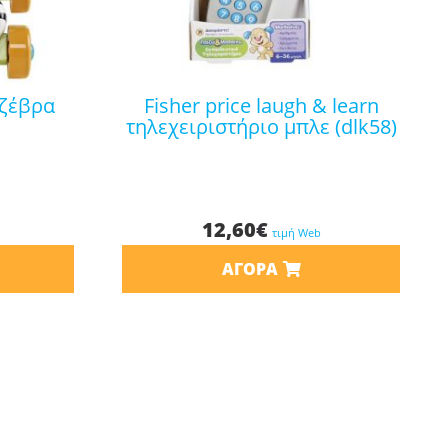
fisher price laugh & learn
τηλεχειριστήριο μπλε (dlk58)
12,60
€
τιμή Web
ΑΓΟΡΆ