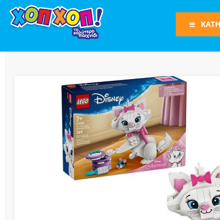
ΚΑΤΗ
Φιγούρες Δράση
Φιγούρες
Τρένα
Bruder
Οχήματα
Πίστες-Γκαράζ
Παιχνίδια Ρόλω
Play Set
Όπλα