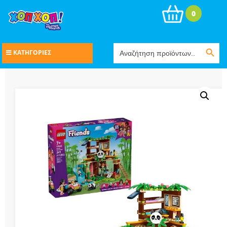
0
Search Button
Search
ΚΑΤΗΓΟΡΙΕΣ
for: