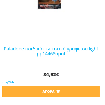
paladone παιδικό φωτιστικό γραφείου light
pp14468opnf
34,92
€
τιμή Web
ΑΓΟΡΆ