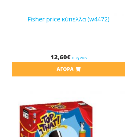
fisher price κύπελλα (w4472)
12,60
€
τιμή Web
ΑΓΟΡΆ