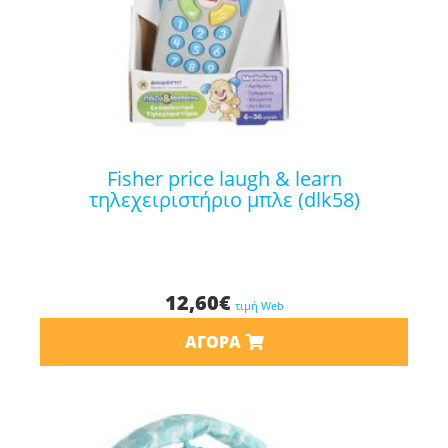
fisher price laugh & learn
τηλεχειριστήριο μπλε (dlk58)
12,60
€
τιμή Web
ΑΓΟΡΆ