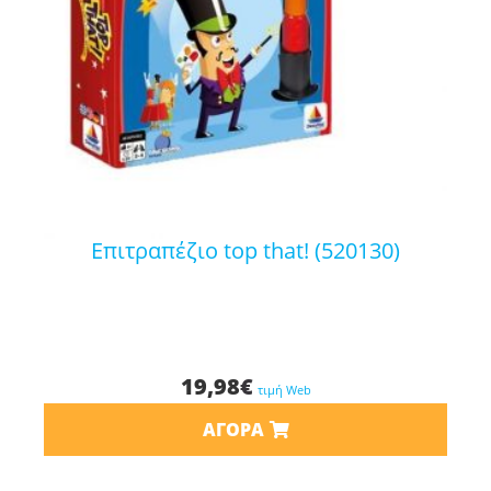
επιτραπέζιο top that! (520130)
19,98
€
τιμή Web
ΑΓΟΡΆ