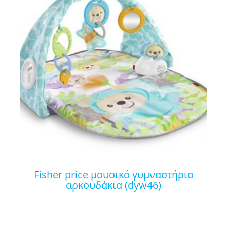
fisher price μουσικό γυμναστήριο
αρκουδάκια (dyw46)