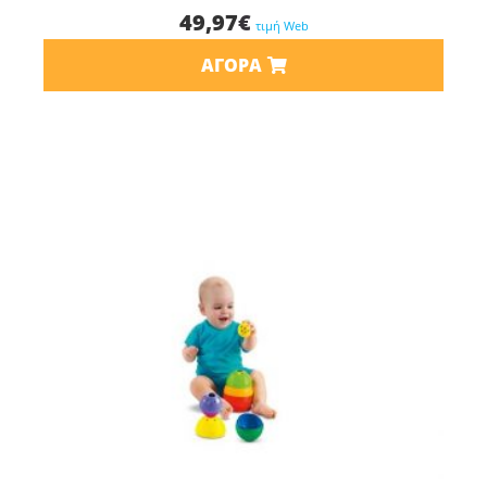
49,97
€
τιμή Web
ΑΓΟΡΆ