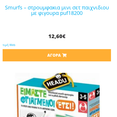
smurfs – στρουμφακια μινι σετ παιχνιδιου
με φιγουρα puf18200
12,60
€
τιμή Web
ΑΓΟΡΆ