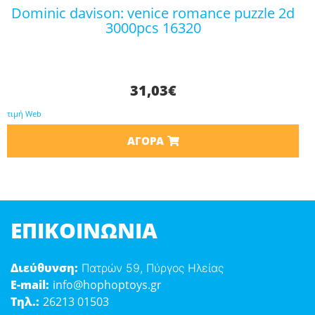
dominic davison: venice romance puzzle 2d
3000pcs 16320
31,03
€
τιμή Web
ΑΓΟΡΆ
ΕΠΙΚΟΙΝΩΝΊΑ
Διεύθυνση:
Πατρών 59, Πύργος Ηλείας
E-mail:
info@hophoptoys.gr
Τηλ.:
26213 01503