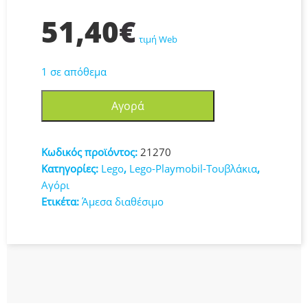
51,40
€
τιμή Web
1 σε απόθεμα
LEGO
Αγορά
Minecraft
The
Mooshroom
Κωδικός προϊόντος:
21270
House
Κατηγορίες:
Lego
,
Lego-Playmobil-Τουβλάκια
,
21270
Αγόρι
ποσότητα
Ετικέτα:
Άμεσα διαθέσιμο