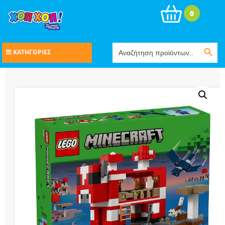
0
Search Button
Search
ΚΑΤΗΓΟΡΙΕΣ
for: