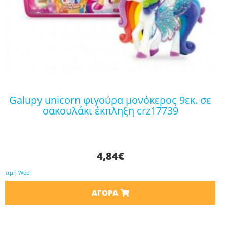
galupy unicorn φιγούρα μονόκερος 9εκ. σε
σακουλάκι έκπληξη crz17739
4,84
€
τιμή Web
ΑΓΟΡΆ