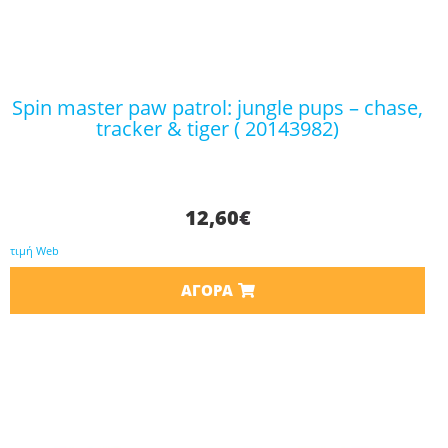
spin master paw patrol: jungle pups – chase,
tracker & tiger ( 20143982)
12,60
€
τιμή Web
ΑΓΟΡΆ