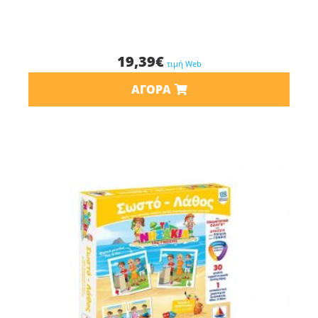
19,39
€
τιμή Web
ΑΓΟΡΆ