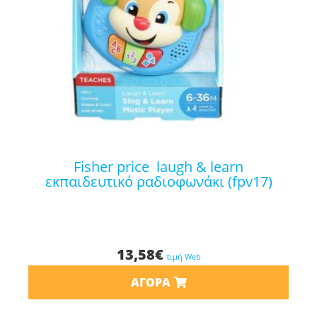
fisher price laugh & learn
εκπαιδευτικό ραδιοφωνάκι (fpv17)
13,58
€
τιμή Web
ΑΓΟΡΆ