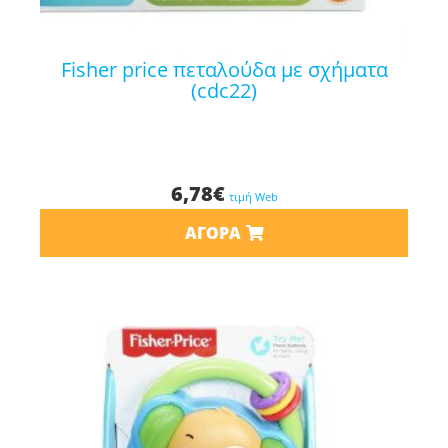
fisher price πεταλούδα με σχήματα
(cdc22)
6,78
€
τιμή Web
ΑΓΟΡΆ