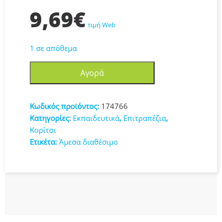
9,69
€
τιμή Web
1 σε απόθεμα
Little
Αγορά
Tikes
Story
Dream
Κωδικός προϊόντος:
174766
Machine
Κατηγορίες:
Εκπαιδευτικά
,
Επιτραπέζια
,
Συλλογή
Κορίτσι
I
Ετικέτα:
Άμεσα διαθέσιμο
Love
174766
ποσότητα