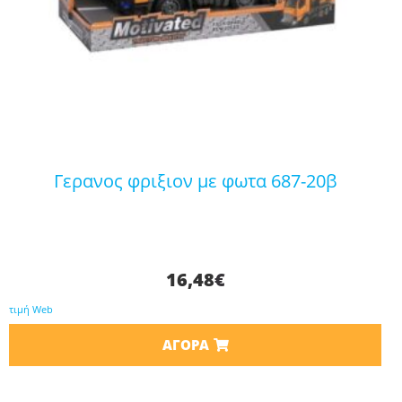
γερανος φριξιον με φωτα 687-20β
16,48
€
τιμή Web
ΑΓΟΡΆ