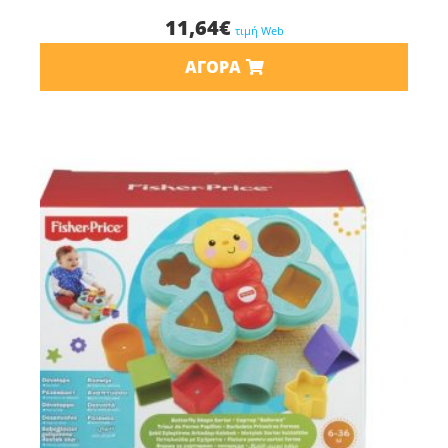
11,64
€
τιμή Web
ΑΓΟΡΆ