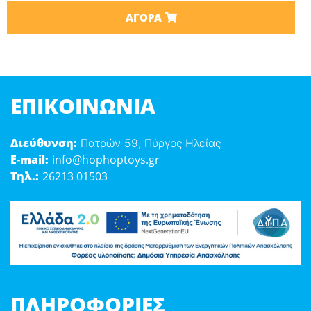
ΑΓΟΡΆ
ΕΠΙΚΟΙΝΩΝΊΑ
Διεύθυνση:
Πατρών 59, Πύργος Ηλείας
E-mail:
info@hophoptoys.gr
Τηλ.:
26213 01503
ΠΛΗΡΟΦΟΡΊΕΣ