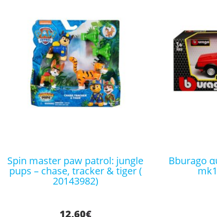
spin master paw patrol: jungle
bburago αυτοκινητάκι vw golf
pups – chase, tracker & tiger (
mk1 
20143982)
12,60
€