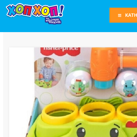
ΚΑΤΗ
Φιγούρες Δράση
Φιγούρες
Τρένα
Bruder
Οχήματα
Πίστες-Γκαράζ
Παιχνίδια Ρόλω
Play Set
Όπλα