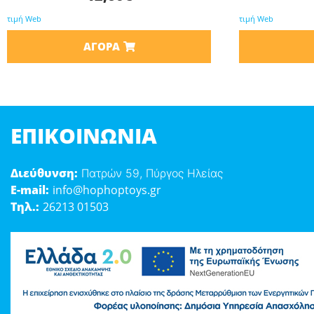
τιμή Web
τιμή Web
ΑΓΟΡΆ
ΕΠΙΚΟΙΝΩΝΊΑ
Διεύθυνση:
Πατρών 59, Πύργος Ηλείας
E-mail:
info@hophoptoys.gr
Τηλ.:
26213 01503