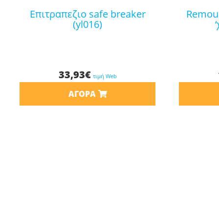
επιτραπεζιο safe breaker
remoundo επιτραπέζιο το
(yl016)
33,93
€
τιμή Web
ΑΓΟΡΆ