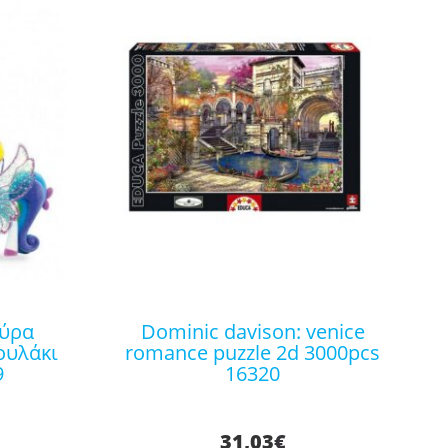
dominic davison: venice
ουλάκι
romance puzzle 2d 3000pcs
9
16320
31,03
€