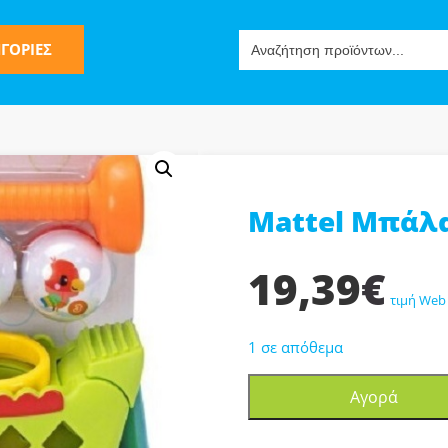
Search
ΓΟΡΙΕΣ
for:
Mattel Μπάλα
ς
19,39
€
τιμή Web
1 σε απόθεμα
Mattel
ν-Μίμησης
Αγορά
Μπάλα
JLB94