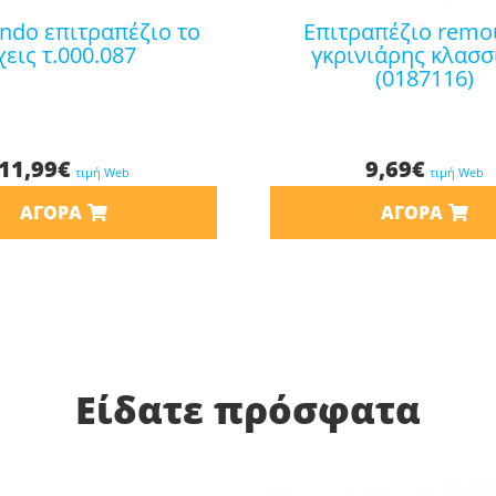
επιτραπέζιο remoundo
‘χεις τ.000.087
γκρινιάρης κλασσ
(0187116)
11,99
€
9,69
€
τιμή Web
τιμή Web
ΑΓΟΡΆ
ΑΓΟΡΆ
Είδατε πρόσφατα