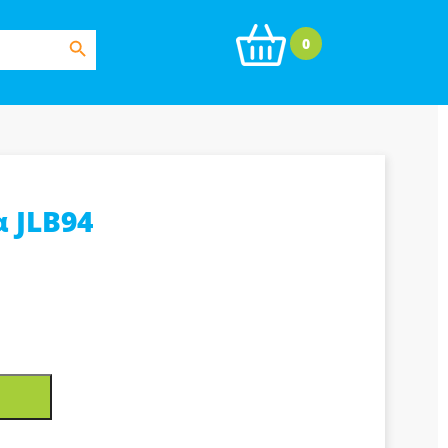
Search Button
0
 JLB94