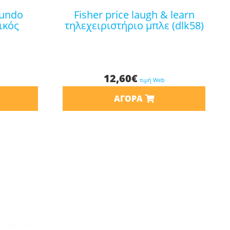
fisher price laugh & learn
ικός
τηλεχειριστήριο μπλε (dlk58)
12,60
€
τιμή Web
ΑΓΟΡΆ