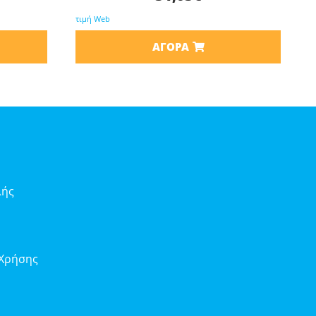
τιμή Web
ΑΓΟΡΆ
λής
 Χρήσης