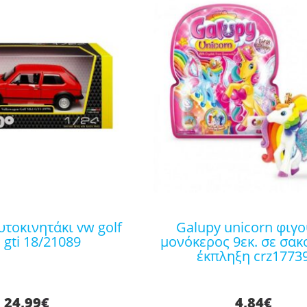
galupy unicorn φιγούρα
gti 18/21089
μονόκερος 9εκ. σε σακ
έκπληξη crz1773
24,99
€
4,84
€