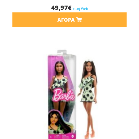
49,97
€
τιμή Web
ΑΓΟΡΆ