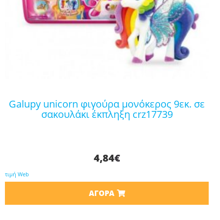
galupy unicorn φιγούρα μονόκερος 9εκ. σε
σακουλάκι έκπληξη crz17739
4,84
€
τιμή Web
ΑΓΟΡΆ