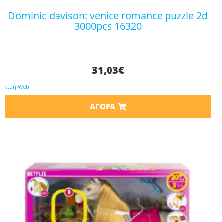
dominic davison: venice romance puzzle 2d
3000pcs 16320
31,03
€
τιμή Web
ΑΓΟΡΆ