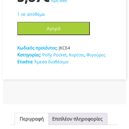
τιμή Web
1 σε απόθεμα
Mattel
Αγορά
Παιχνίδι
Μινιατούρα
Polly
Κωδικός προϊόντος:
JKC64
Pocket
Κατηγορίες:
Polly Pocket
,
Κορίτσι
,
Φιγούρες
7.5εκ.
Ετικέτα:
Άμεσα διαθέσιμο
JKC64
ποσότητα
Περιγραφή
Επιπλέον πληροφορίες