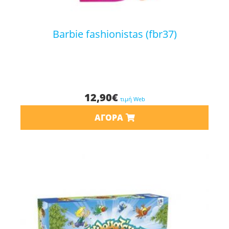
barbie fashionistas (fbr37)
12,90
€
τιμή Web
ΑΓΟΡΆ