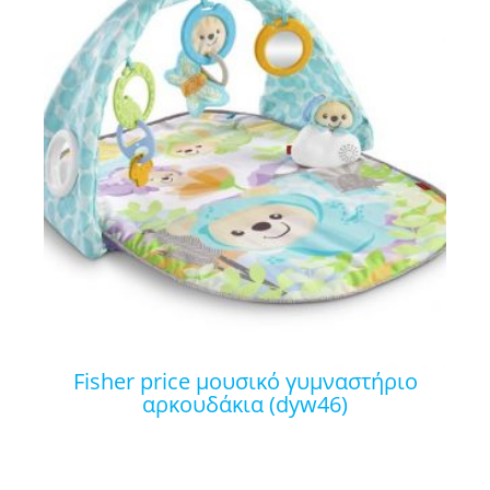
fisher price μουσικό γυμναστήριο
αρκουδάκια (dyw46)