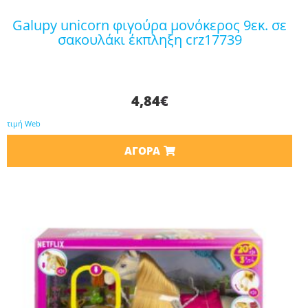
galupy unicorn φιγούρα μονόκερος 9εκ. σε
σακουλάκι έκπληξη crz17739
4,84
€
τιμή Web
ΑΓΟΡΆ