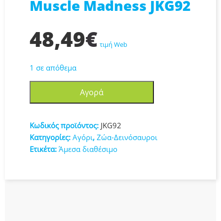
Muscle Madness JKG92
48,49
€
τιμή Web
1 σε απόθεμα
Mattel
Αγορά
Jurassic
World:
Survival
Κωδικός προϊόντος:
JKG92
-
Κατηγορίες:
Αγόρι
,
Ζώα-Δεινόσαυροι
Tyrannosaurus
Ετικέτα:
Άμεσα διαθέσιμο
Rex
Muscle
Madness
JKG92
ποσότητα