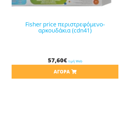
fisher price περιστρεφόμενο-
αρκουδάκια (cdn41)
57,60
€
τιμή Web
ΑΓΟΡΆ