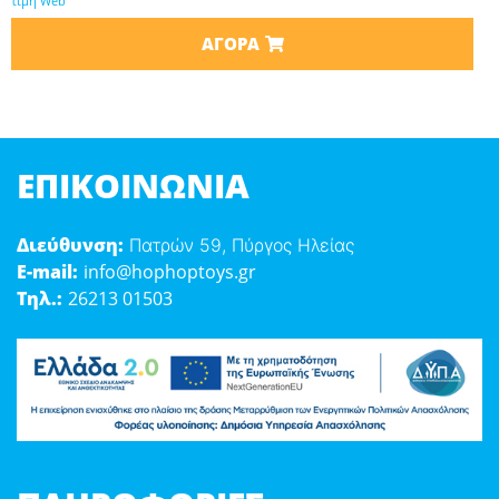
τιμή Web
ΑΓΟΡΆ
ΕΠΙΚΟΙΝΩΝΊΑ
Διεύθυνση:
Πατρών 59, Πύργος Ηλείας
E-mail:
info@hophoptoys.gr
Τηλ.:
26213 01503