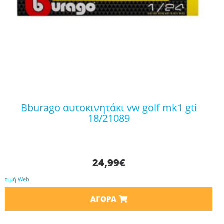
bburago αυτοκινητάκι vw golf mk1 gti
18/21089
24,99
€
τιμή Web
ΑΓΟΡΆ