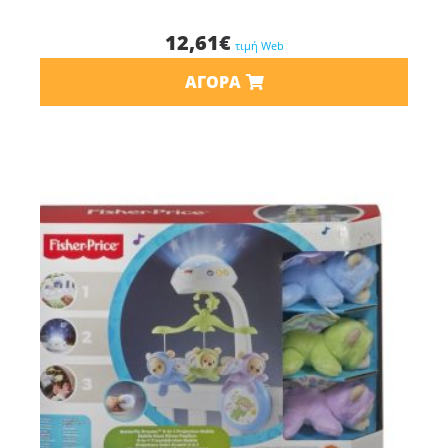
12,61
€
τιμή Web
ΑΓΟΡΆ