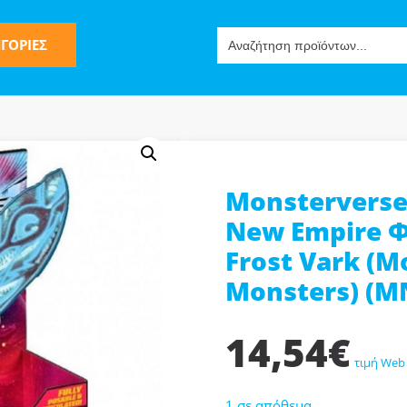
Search
ΓΟΡΙΕΣ
for:
Monsterverse 
ς
New Empire Φ
Frost Vark (M
Monsters) (M
14,54
€
ν-Μίμησης
τιμή Web
1 σε απόθεμα