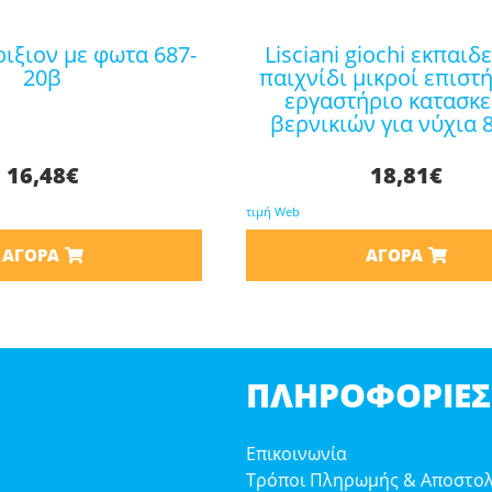
lisciani giochi εκπαιδευτικό
20β
παιχνίδι μικροί επιστ
εργαστήριο κατασκ
βερνικιών για νύχια 
16,48
€
18,81
€
τιμή Web
ΑΓΟΡΆ
ΑΓΟΡΆ
ΠΛΗΡΟΦΟΡΊΕΣ
Επικοινωνία
Τρόποι Πληρωμής & Αποστο