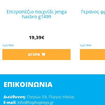
επιτραπέζιο παιχνίδι jenga
γερανος φριξιον με φωτα 687-
hasbro g1499
19,39
€
τιμή Web
τιμή Web
ΑΓΟΡΆ
ΕΠΙΚΟΙΝΩΝΊΑ
Διεύθυνση:
Πατρών 59, Πύργος Ηλείας
E-mail:
info@hophoptoys.gr