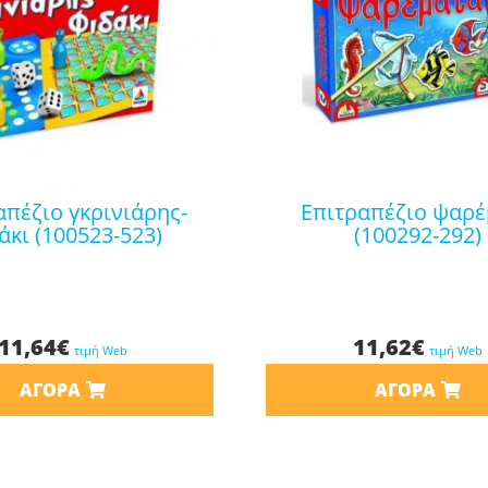
επιτραπέζιο ψαρέματα
άκι (100523-523)
(100292-292)
11,64
€
11,62
€
τιμή Web
τιμή Web
ΑΓΟΡΆ
ΑΓΟΡΆ