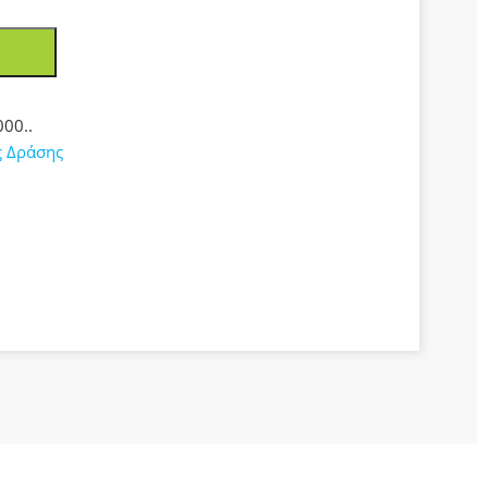
00..
ς Δράσης