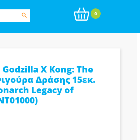
Search Button
0
Godzilla X Kong: The
ιγούρα Δράσης 15εκ.
onarch Legacy of
NT01000)