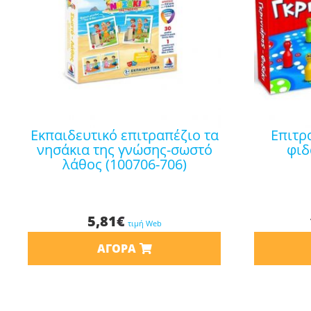
εκπαιδευτικό επιτραπέζιο τα
επιτραπέζιο γκρινιάρης-
νησάκια της γνώσης-σωστό
φιδ
λάθος (100706-706)
5,81
€
τιμή Web
ΑΓΟΡΆ