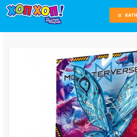
ΚΑΤΗ
Φιγούρες Δράση
Φιγούρες
Τρένα
Bruder
Οχήματα
Πίστες-Γκαράζ
Παιχνίδια Ρόλω
Play Set
Όπλα