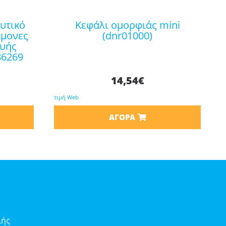
κεφάλι ομορφιάς mini
ήμονες
(dnr01000)
ευής
86269
14,54
€
τιμή Web
ΑΓΟΡΆ
λής