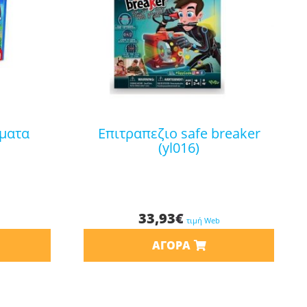
επιτραπεζιο safe breaker
(yl016)
33,93
€
τιμή Web
ΑΓΟΡΆ