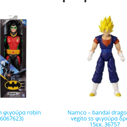
namco – bandai dragon ball:
(6067623)
vegito ss φιγούρα δ
15εκ. 36757