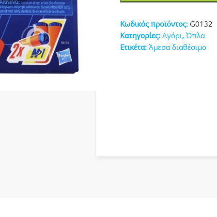
Ward
κευές
N-
Κωδικός προϊόντος:
G0132
Series
Κατηγορίες:
Αγόρι
,
Όπλα
G0132
Ετικέτα:
Άμεσα διαθέσιμο
ποσότητα