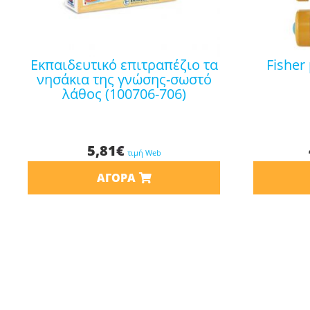
εκπαιδευτικό επιτραπέζιο τα
fisher price στράτα ζέβρα
νησάκια της γνώσης-σωστό
λάθος (100706-706)
5,81
€
τιμή Web
ΑΓΟΡΆ