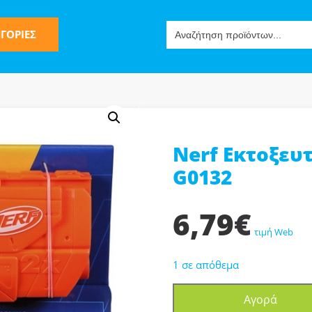
Search
ΓΟΡΙΕΣ
for:
Nerf Εκτοξευτ
ς
G0132
6,79
€
τιμή Web
1 σε απόθεμα
ν-Μίμησης
Nerf
Αγορά
Εκτοξευτής