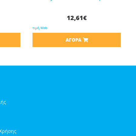
12,61
€
τιμή Web
ΑΓΟΡΆ
λής
 Χρήσης