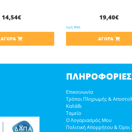
14,54
€
19,40
€
τιμή Web
ΑΓΟΡΆ
ΑΓΟΡΆ
ΠΛΗΡΟΦΟΡΊΕΣ
Επικοινωνία
Τρόποι Πληρωμής & Αποστο
Καλάθι
Ταμείο
Ο Λογαριασμός Μου
Πολιτική Απορρήτου & Όροι