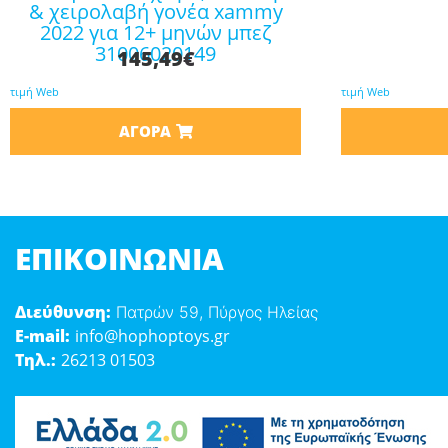
& χειρολαβή γονέα xammy
2022 για 12+ μηνών μπεζ
31006020149
145,49
€
τιμή Web
τιμή Web
ΑΓΟΡΆ
ΕΠΙΚΟΙΝΩΝΊΑ
Διεύθυνση:
Πατρών 59, Πύργος Ηλείας
E-mail:
info@hophoptoys.gr
Τηλ.:
26213 01503