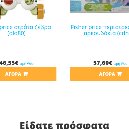
fisher price περιστρεφόμενο-
(dld80)
αρκουδάκια (cdn
46,55
€
57,60
€
τιμή Web
τιμή Web
ΑΓΟΡΆ
ΑΓΟΡΆ
Είδατε πρόσφατα