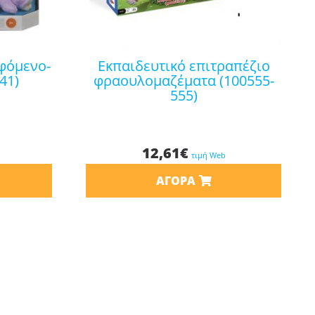
εκπαιδευτικό επιτραπέζιο
41)
φραουλομαζέματα (100555-
555)
12,61
€
τιμή Web
ΑΓΟΡΆ