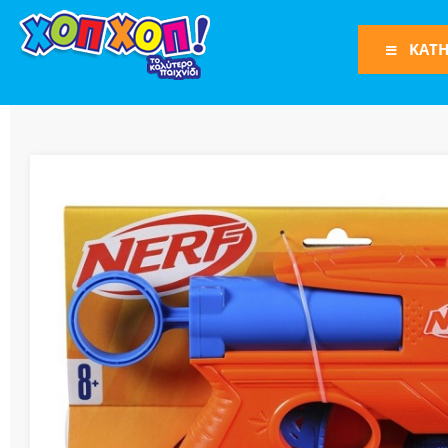
ΚΑΤΗ
Φιγούρες Δράση
Φιγούρες
Τρένα
Bruder
Οχήματα
Πίστες-Γκαράζ
Παιχνίδια Ρόλω
Play Set
Όπλα