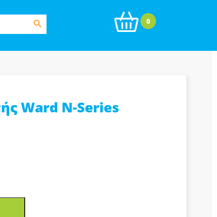
Search Button
0
ής Ward N-Series