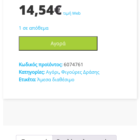
14,54
€
τιμή Web
1 σε απόθεμα
Paw
Αγορά
Patrol
Παιχνίδι
Μινιατούρα
Κωδικός προϊόντος:
6074761
6074761
Κατηγορίες:
Αγόρι
,
Φιγούρες Δράσης
ποσότητα
Ετικέτα:
Άμεσα διαθέσιμο