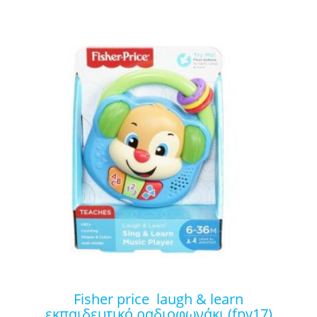
fisher price laugh & learn
εκπαιδευτικό ραδιοφωνάκι (fpv17)