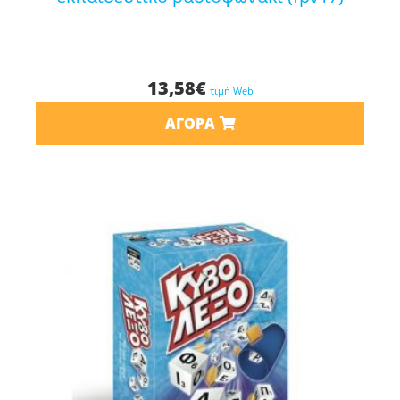
13,58
€
τιμή Web
ΑΓΟΡΆ