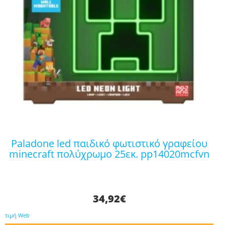
paladone led παιδικό φωτιστικό γραφείου
minecraft πολύχρωμο 25εκ. pp14020mcfvn
34,92
€
τιμή Web