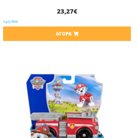
23,27
€
τιμή Web
ΑΓΟΡΆ