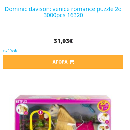
dominic davison: venice romance puzzle 2d
3000pcs 16320
31,03
€
τιμή Web
ΑΓΟΡΆ