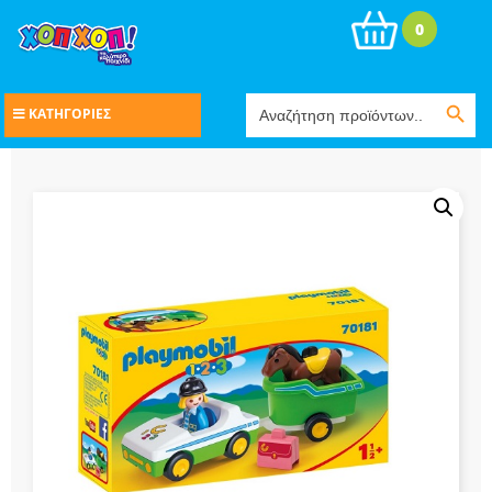
0
Search Button
Search
ΚΑΤΗΓΟΡΙΕΣ
for: