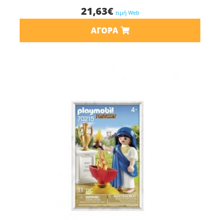
21,63
€
τιμή Web
ΑΓΟΡΆ