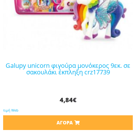
galupy unicorn φιγούρα μονόκερος 9εκ. σε
σακουλάκι έκπληξη crz17739
4,84
€
τιμή Web
ΑΓΟΡΆ