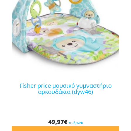
fisher price μουσικό γυμναστήριο
αρκουδάκια (dyw46)
49,97
€
τιμή Web