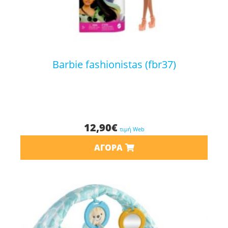
barbie fashionistas (fbr37)
12,90
€
τιμή Web
ΑΓΟΡΆ