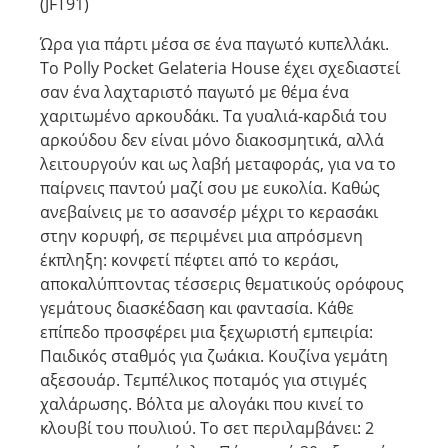
(JFT91)
Ώρα για πάρτι μέσα σε ένα παγωτό κυπελλάκι.
Το Polly Pocket Gelateria House έχει σχεδιαστεί
σαν ένα λαχταριστό παγωτό με θέμα ένα
χαριτωμένο αρκουδάκι. Τα γυαλιά-καρδιά του
αρκούδου δεν είναι μόνο διακοσμητικά, αλλά
λειτουργούν και ως λαβή μεταφοράς, για να το
παίρνεις παντού μαζί σου με ευκολία. Καθώς
ανεβαίνεις με το ασανσέρ μέχρι το κερασάκι
στην κορυφή, σε περιμένει μια απρόσμενη
έκπληξη: κονφετί πέφτει από το κεράσι,
αποκαλύπτοντας τέσσερις θεματικούς ορόφους
γεμάτους διασκέδαση και φαντασία. Κάθε
επίπεδο προσφέρει μια ξεχωριστή εμπειρία:
Παιδικός σταθμός για ζωάκια. Κουζίνα γεμάτη
αξεσουάρ. Τεμπέλικος ποταμός για στιγμές
χαλάρωσης. Βόλτα με αλογάκι που κινεί το
κλουβί του πουλιού. Το σετ περιλαμβάνει: 2