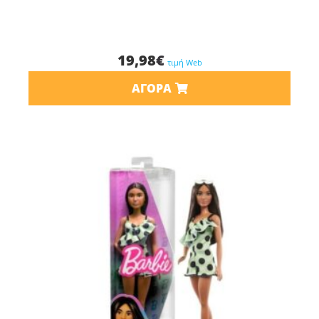
19,98
€
τιμή Web
ΑΓΟΡΆ