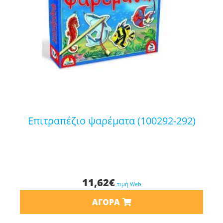
επιτραπέζιο ψαρέματα (100292-292)
11,62
€
τιμή Web
ΑΓΟΡΆ