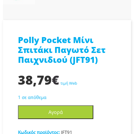
Polly Pocket Μίνι
Σπιτάκι Παγωτό Σετ
Παιχνιδιού (JFT91)
38,79
€
τιμή Web
1 σε απόθεμα
Polly
Αγορά
Pocket
Μίνι
Σπιτάκι
Κωδικός προϊόντος:
JFT91