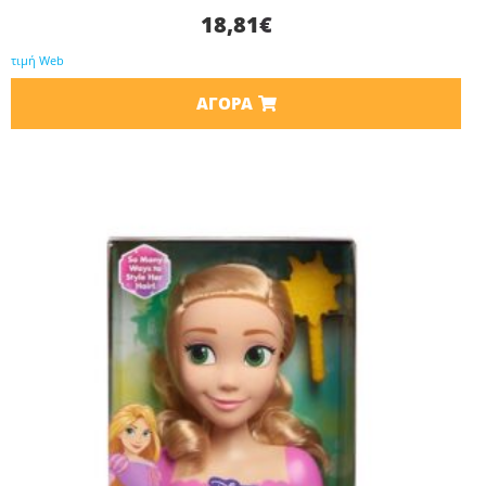
18,81
€
τιμή Web
ΑΓΟΡΆ