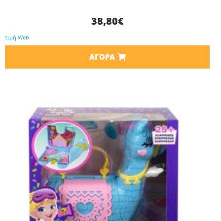
38,80
€
τιμή Web
ΑΓΟΡΆ