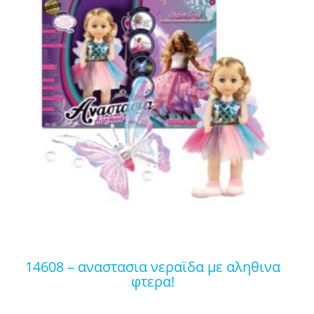
14608 – αναστασια νεραϊδα με αληθινα
φτερα!