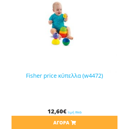
fisher price κύπελλα (w4472)
12,60
€
τιμή Web
ΑΓΟΡΆ