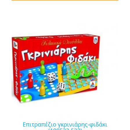
επιτραπέζιο γκρινιάρης-φιδάκι