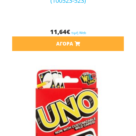
(100523-523)
11,64
€
τιμή Web
ΑΓΟΡΆ