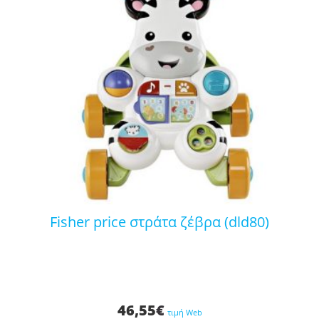
fisher price στράτα ζέβρα (dld80)
46,55
€
τιμή Web