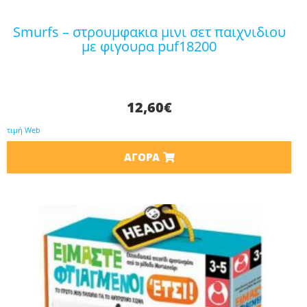
smurfs – στρουμφακια μινι σετ παιχνιδιου
με φιγουρα puf18200
12,60
€
τιμή Web
ΑΓΟΡΆ