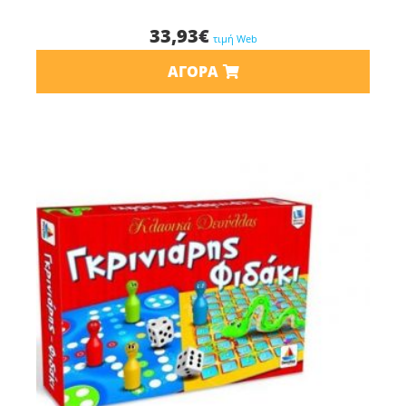
33,93
€
τιμή Web
ΑΓΟΡΆ