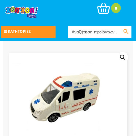
0
Search Button
Search
ΚΑΤΗΓΟΡΙΕΣ
for: