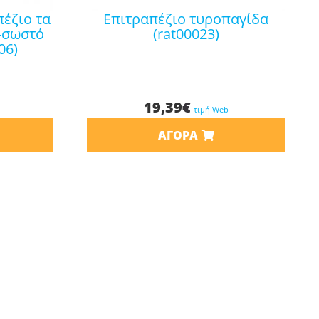
επιτραπέζιο τυροπαγίδα
-σωστό
(rat00023)
06)
19,39
€
τιμή Web
ΑΓΟΡΆ