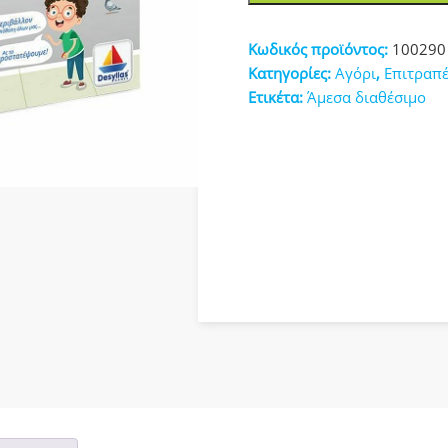
Παιχνίδι
κευές
Ανακύκλωσε
Κωδικός προϊόντος:
100290
Το
Κατηγορίες:
Αγόρι
,
Επιτραπέ
100290
Ετικέτα:
Άμεσα διαθέσιμο
ποσότητα