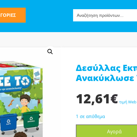
Search
ΓΟΡΙΕΣ
for:
Δεσύλλας Εκπ
ς
Ανακύκλωσε 
12,61
€
τιμή Web
1 σε απόθεμα
ν-Μίμησης
Δεσύλλας
Αγορά
Εκπαιδευτικό