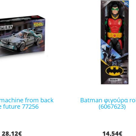
batman φιγούρα robin
e future 77256
(6067623)
28,12
€
14,54
€