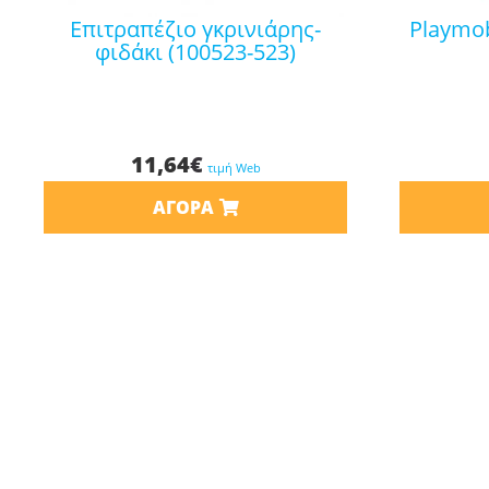
επιτραπέζιο γκρινιάρης-
playmobil play & give αθηνά
φιδάκι (100523-523)
11,64
€
τιμή Web
ΑΓΟΡΆ