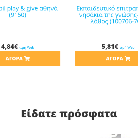
εκπαιδευτικό επιτραπέζιο τα
(9150)
νησάκια της γνώσης
λάθος (100706-7
4,84
€
5,81
€
τιμή Web
τιμή Web
ΑΓΟΡΆ
ΑΓΟΡΆ
Είδατε πρόσφατα