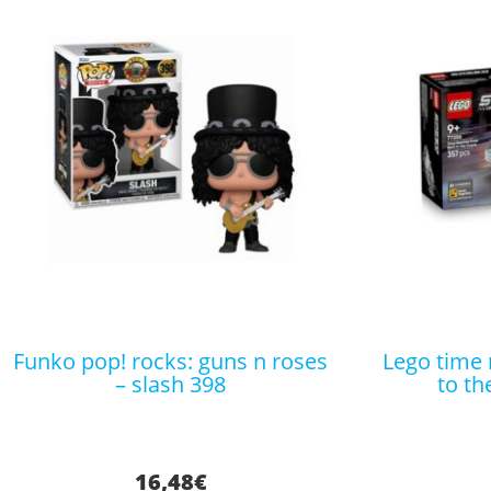
funko pop! rocks: guns n roses
lego time machine from back
– slash 398
to th
16,48
€