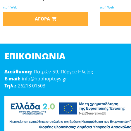
τιμή Web
τιμή Web
ΑΓΟΡΆ
ΕΠΙΚΟΙΝΩΝΊΑ
Διεύθυνση:
Πατρών 59, Πύργος Ηλείας
E-mail:
info@hophoptoys.gr
Τηλ.:
26213 01503