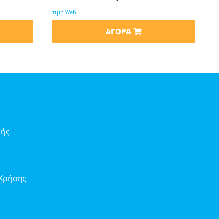
τιμή Web
ΑΓΟΡΆ
λής
 Χρήσης