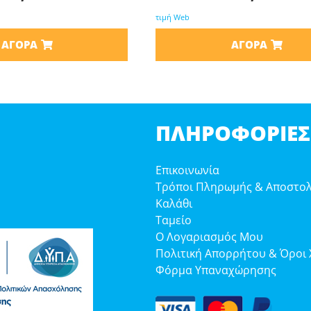
τιμή Web
ΑΓΟΡΆ
ΑΓΟΡΆ
ΠΛΗΡΟΦΟΡΊΕΣ
Επικοινωνία
Τρόποι Πληρωμής & Αποστο
Καλάθι
Ταμείο
Ο Λογαριασμός Μου
Πολιτική Απορρήτου & Όροι
Φόρμα Υπαναχώρησης