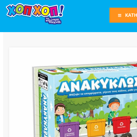
ΚΑΤΗ
Φιγούρες Δράση
Φιγούρες
Τρένα
Bruder
Οχήματα
Πίστες-Γκαράζ
Παιχνίδια Ρόλω
Play Set
Όπλα