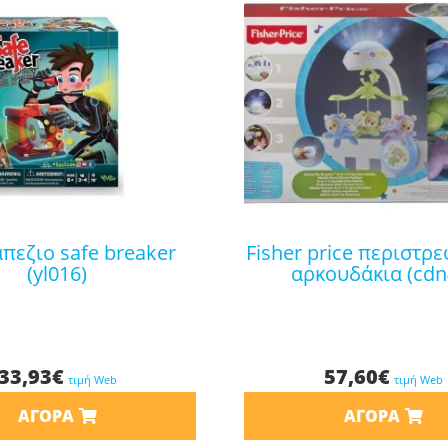
fisher price περιστρεφόμενο-
(yl016)
αρκουδάκια (cdn
33,93
€
57,60
€
τιμή Web
τιμή Web
ΑΓΟΡΆ
ΑΓΟΡΆ