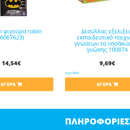
δεσύλλας εξελιξεις
(6067623)
εκπαιδευτικό παιχν
γνώσεων τα νησάκια
γνώσης 100874
14,54
€
9,69
€
τιμή Web
ΑΓΟΡΆ
ΑΓΟΡΆ
ΠΛΗΡΟΦΟΡΊΕΣ