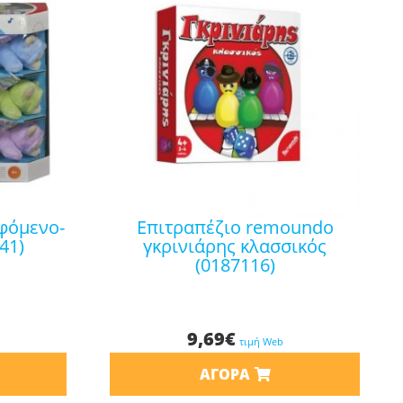
επιτραπέζιο remoundo
41)
γκρινιάρης κλασσικός
(0187116)
9,69
€
τιμή Web
ΑΓΟΡΆ