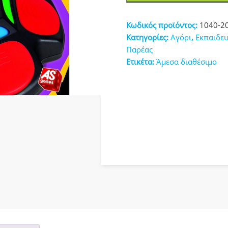
Ζώα-
κευές
Φυτά
Κωδικός προϊόντος:
1040-2
(1040-
Κατηγορίες:
Αγόρι
,
Εκπαιδευ
20167)
Παρέας
ποσότητα
Ετικέτα:
Άμεσα διαθέσιμο