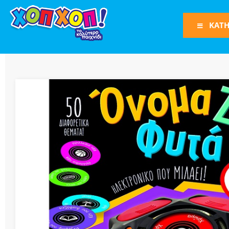
ΚΑΤΗ
Φιγούρες Δράση
Φιγούρες
Τρένα
Bruder
Οχήματα
Πίστες-Γκαράζ
Παιχνίδια Ρόλω
Play Set
Όπλα