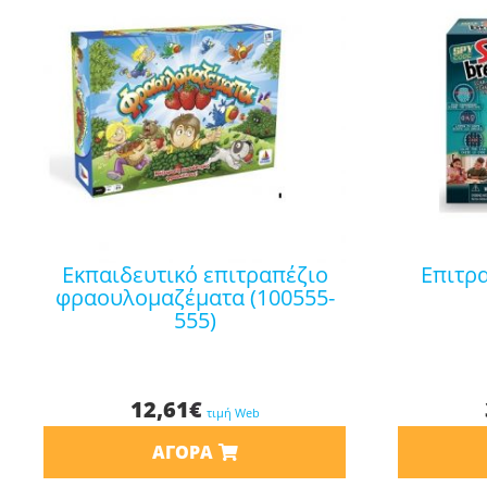
εκπαιδευτικό επιτραπέζιο
επιτραπεζιο safe breaker
φραουλομαζέματα (100555-
555)
12,61
€
τιμή Web
ΑΓΟΡΆ