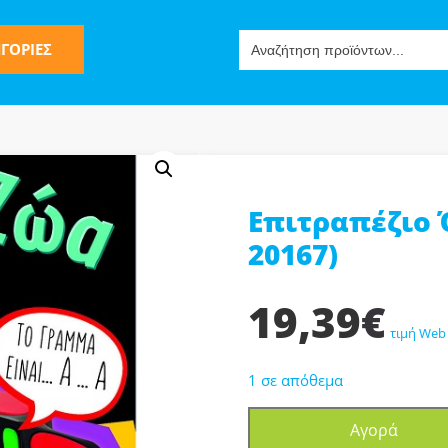
Search
ΓΟΡΙΕΣ
for:
Επιτραπέζιο 
ς
20167)
19,39
€
τιμή Web
1 σε απόθεμα
ν-Μίμησης
Επιτραπέζιο
Αγορά
Όνομα-