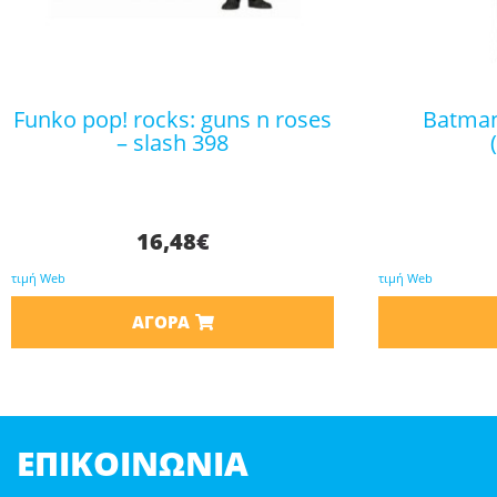
funko pop! rocks: guns n roses
batman φιγούρα robin
– slash 398
16,48
€
τιμή Web
τιμή Web
ΑΓΟΡΆ
ΕΠΙΚΟΙΝΩΝΊΑ