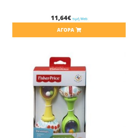
11,64
€
τιμή Web
ΑΓΟΡΆ