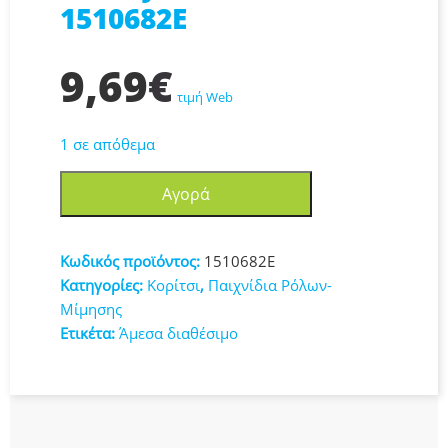
1510682E
9,69
€
τιμή Web
1 σε απόθεμα
Κασετίνα
Αγορά
Με
Βερνίκια
Νυχιών
Κωδικός προϊόντος:
1510682E
Lip
Κατηγορίες:
Κορίτσι
,
Παιχνίδια Ρόλων-
Smacker
Μίμησης
Disney
Ετικέτα:
Άμεσα διαθέσιμο
Frozen
1510682E
ποσότητα