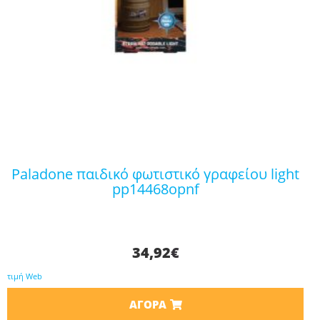
paladone παιδικό φωτιστικό γραφείου light
pp14468opnf
34,92
€
τιμή Web
ΑΓΟΡΆ