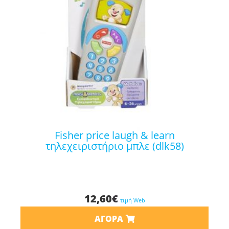
fisher price laugh & learn
τηλεχειριστήριο μπλε (dlk58)
12,60
€
τιμή Web
ΑΓΟΡΆ