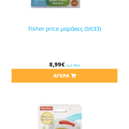
fisher price μαράκες (blt33)
8,99
€
τιμή Web
ΑΓΟΡΆ