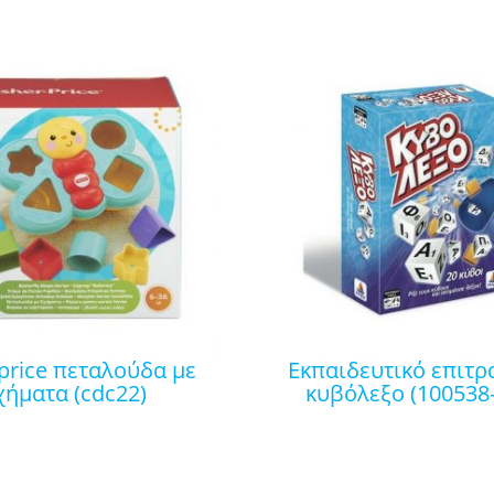
εκπαιδευτικό επιτραπέζιο
χήματα (cdc22)
κυβόλεξο (100538