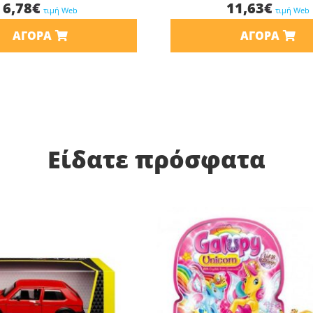
6,78
€
11,63
€
τιμή Web
τιμή Web
ΑΓΟΡΆ
ΑΓΟΡΆ
Είδατε πρόσφατα