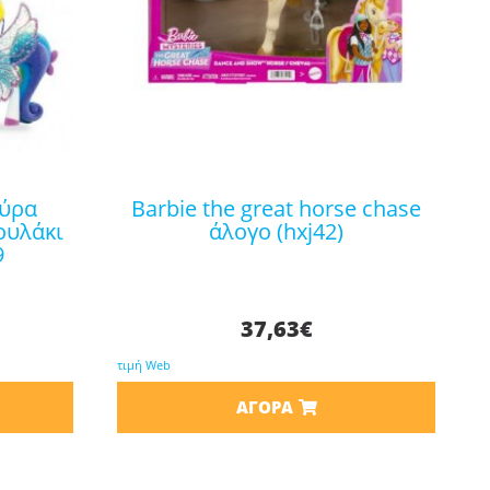
barbie the great horse chase
ουλάκι
άλογο (hxj42)
9
37,63
€
τιμή Web
ΑΓΟΡΆ