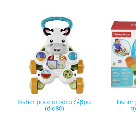
fisher price στράτα ζέβρα
fisher price πεταλούδα με
(dld80)
σ