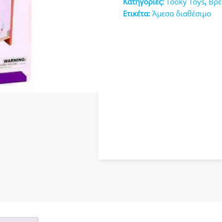
Κατηγορίες:
Tooky Toys
,
Βρε
κευές
Ετικέτα:
Άμεσα διαθέσιμο