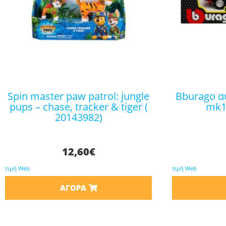
spin master paw patrol: jungle
bburago αυτοκινητάκι vw golf
pups – chase, tracker & tiger (
mk1 
20143982)
12,60
€
τιμή Web
τιμή Web
ΑΓΟΡΆ