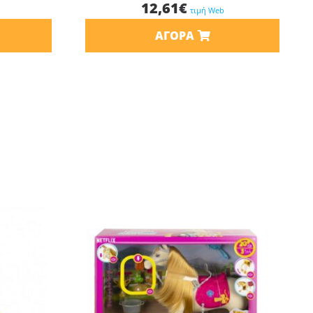
12,61
€
τιμή Web
ΑΓΟΡΆ