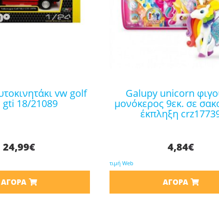
galupy unicorn φιγούρα
gti 18/21089
μονόκερος 9εκ. σε σακ
έκπληξη crz1773
24,99
€
4,84
€
τιμή Web
ΑΓΟΡΆ
ΑΓΟΡΆ