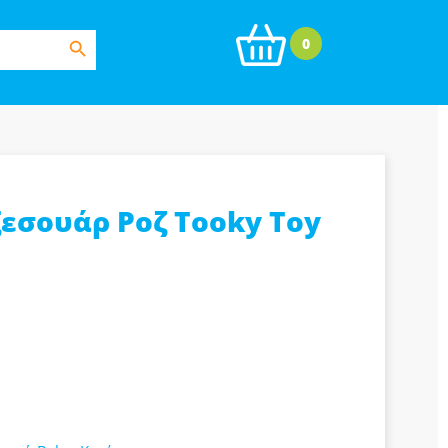
Search Button
0
ξεσουάρ Ροζ Tooky Toy