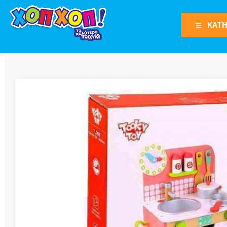
ΚΑΤΗ
Φιγούρες Δράση
Φιγούρες
Τρένα
Bruder
Οχήματα
Πίστες-Γκαράζ
Παιχνίδια Ρόλω
Play Set
Όπλα