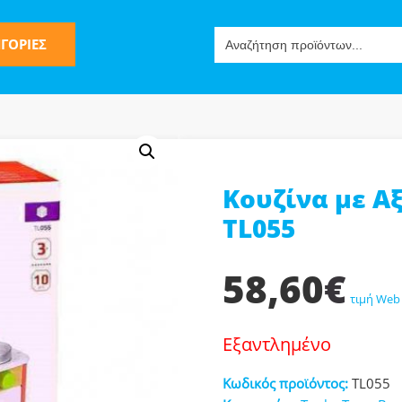
Search
ΓΟΡΙΕΣ
for:
Κουζίνα με Α
ς
TL055
58,60
€
τιμή Web
Εξαντλημένο
ν-Μίμησης
Κωδικός προϊόντος:
TL055