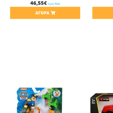
46,55
€
τιμή Web
ΑΓΟΡΆ