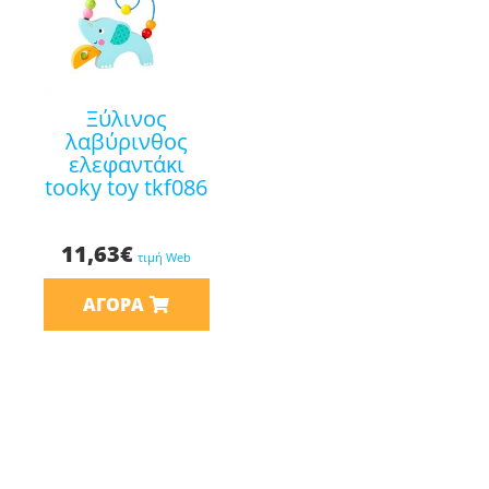
ξύλινος
λαβύρινθος
ελεφαντάκι
tooky toy tkf086
11,63
€
τιμή Web
ΑΓΟΡΆ