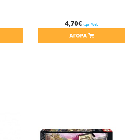
4,70
€
τιμή Web
ΑΓΟΡΆ