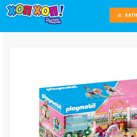
ΚΑΤΗ
Φιγούρες Δράση
Φιγούρες
Τρένα
Bruder
Οχήματα
Πίστες-Γκαράζ
Παιχνίδια Ρόλω
Play Set
Όπλα