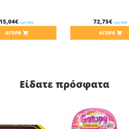
15,04
€
72,75
€
τιμή Web
τιμή Web
ΑΓΟΡΆ
ΑΓΟΡΆ
Είδατε πρόσφατα