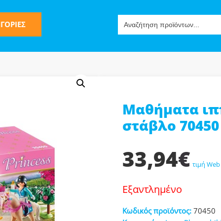
Search
ΓΟΡΙΕΣ
for:
Μαθήματα ιπ
ς
στάβλο 70450
33,94
€
τιμή Web
Εξαντλημένο
ν-Μίμησης
Κωδικός προϊόντος:
70450