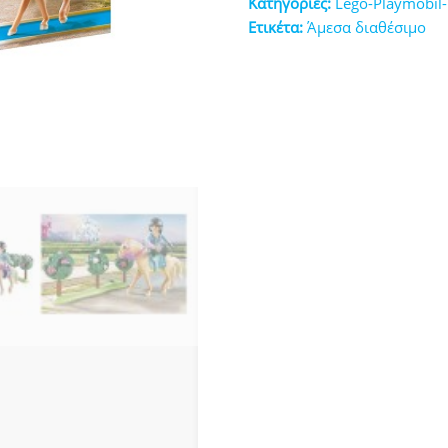
Κατηγορίες:
Lego-Playmobil
κευές
Ετικέτα:
Άμεσα διαθέσιμο