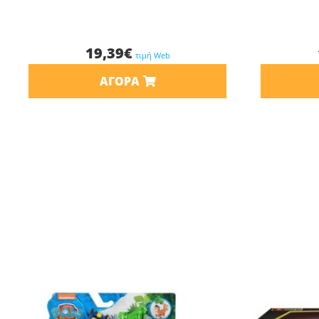
19,39
€
τιμή Web
ΑΓΟΡΆ