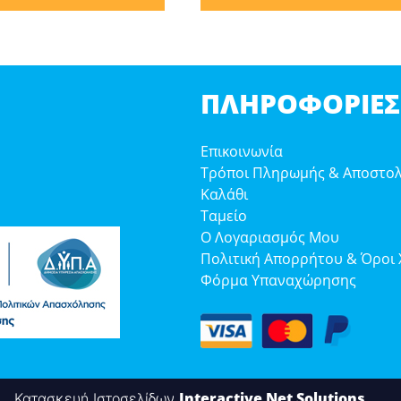
ΠΛΗΡΟΦΟΡΊΕΣ
Επικοινωνία
Τρόποι Πληρωμής & Αποστο
Καλάθι
Ταμείο
Ο Λογαριασμός Μου
Πολιτική Απορρήτου & Όροι
Φόρμα Υπαναχώρησης
Interactive Net Solutions
Κατασκευή Ιστοσελίδων