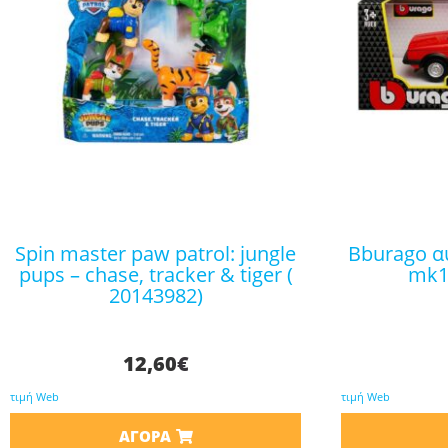
spin master paw patrol: jungle
bburago αυτοκινητάκι vw golf
pups – chase, tracker & tiger (
mk1 
20143982)
12,60
€
τιμή Web
τιμή Web
ΑΓΟΡΆ