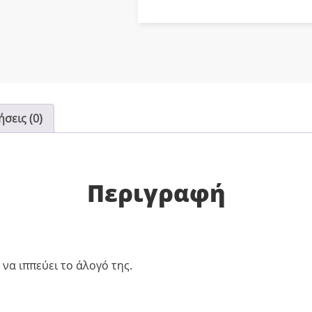
σεις (0)
Περιγραφή
να ιππεύει το άλογό της.