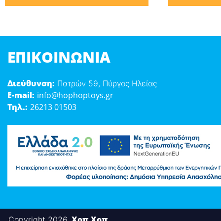
ΕΠΙΚΟΙΝΩΝΊΑ
Διεύθυνση:
Πατρών 59, Πύργος Ηλείας
E-mail:
info@hophoptoys.gr
Τηλ.:
26213 01503
Χοπ Χοπ
Copyright 2026,