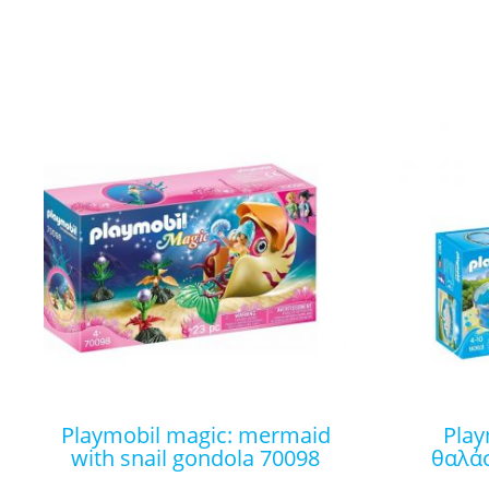
playmobil magic: mermaid
playmobil περίφραξη
with snail gondola 70098
θαλάσ