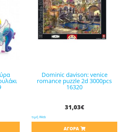
dominic davison: venice
ουλάκι
romance puzzle 2d 3000pcs
9
16320
31,03
€
τιμή Web
ΑΓΟΡΆ