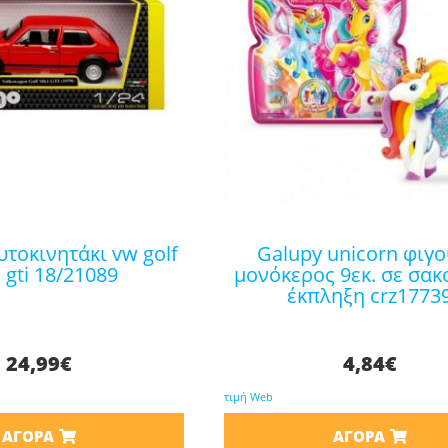
galupy unicorn φιγούρα
gti 18/21089
μονόκερος 9εκ. σε σακ
έκπληξη crz1773
24,99
€
4,84
€
τιμή Web
ΑΓΟΡΆ
ΑΓΟΡΆ