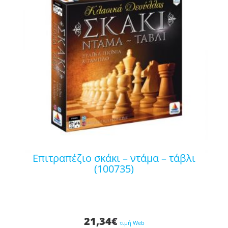
επιτραπέζιο σκάκι – ντάμα – τάβλι
(100735)
21,34
€
τιμή Web