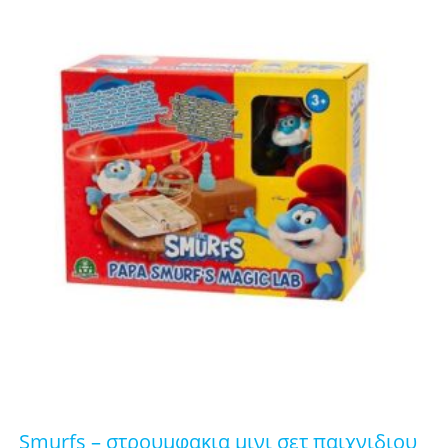
smurfs – στρουμφακια μινι σετ παιχνιδιου