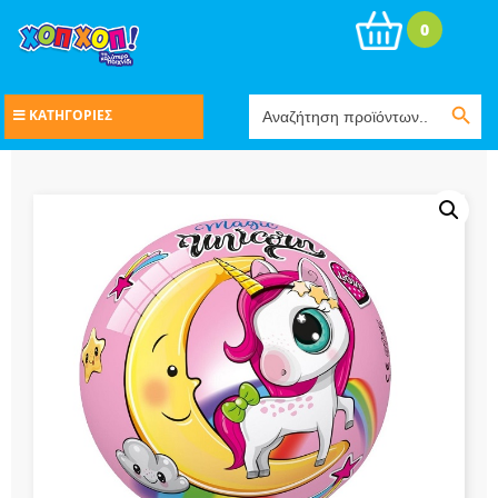
0
Search Button
Search
ΚΑΤΗΓΟΡΙΕΣ
for: