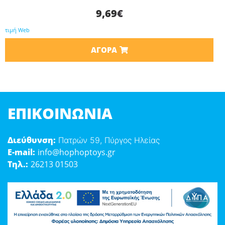
9,69
€
τιμή Web
ΑΓΟΡΆ
ΕΠΙΚΟΙΝΩΝΊΑ
Διεύθυνση:
Πατρών 59, Πύργος Ηλείας
E-mail:
info@hophoptoys.gr
Τηλ.:
26213 01503