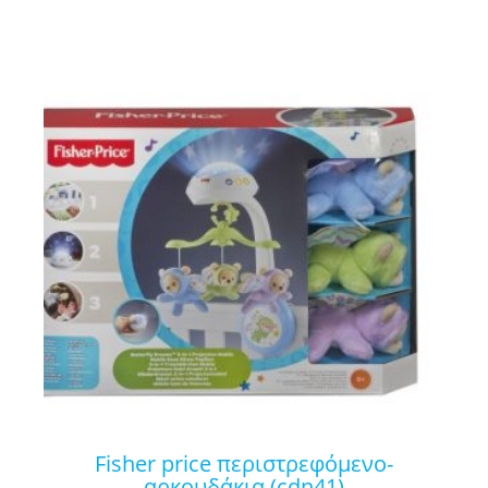
fisher price περιστρεφόμενο-
αρκουδάκια (cdn41)