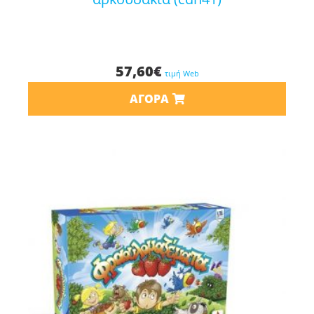
57,60
€
τιμή Web
ΑΓΟΡΆ