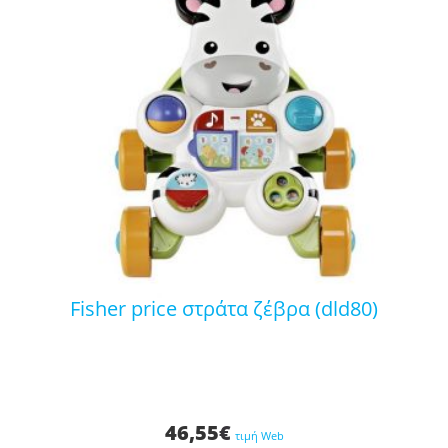
fisher price στράτα ζέβρα (dld80)
46,55
€
τιμή Web