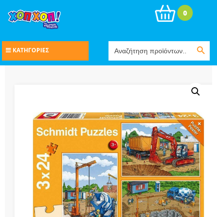
0
Search Button
Search
ΚΑΤΗΓΟΡΙΕΣ
for: