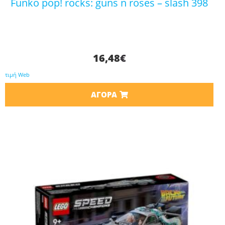
funko pop! rocks: guns n roses – slash 398
16,48
€
τιμή Web
ΑΓΟΡΆ