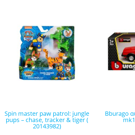
spin master paw patrol: jungle
bburago αυτοκινητάκι vw golf
pups – chase, tracker & tiger (
mk1 
20143982)