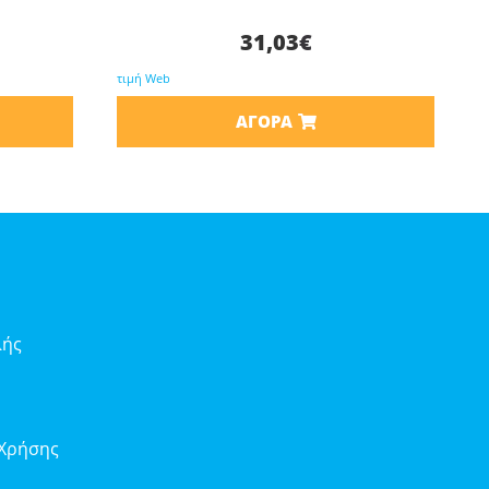
31,03
€
τιμή Web
ΑΓΟΡΆ
λής
 Χρήσης