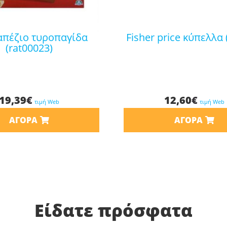
fisher price κύπελλα
(rat00023)
19,39
€
12,60
€
τιμή Web
τιμή Web
ΑΓΟΡΆ
ΑΓΟΡΆ
Είδατε πρόσφατα