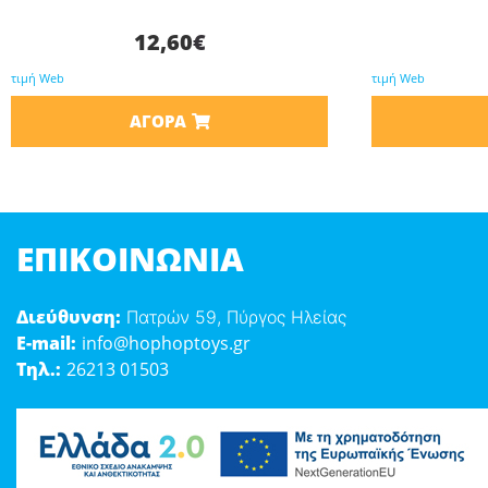
12,60
€
τιμή Web
τιμή Web
ΑΓΟΡΆ
ΕΠΙΚΟΙΝΩΝΊΑ
Διεύθυνση:
Πατρών 59, Πύργος Ηλείας
E-mail:
info@hophoptoys.gr
Τηλ.:
26213 01503