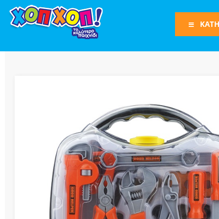
ΚΑΤΗ
Φιγούρες Δράση
Φιγούρες
Τρένα
Bruder
Οχήματα
Πίστες-Γκαράζ
Παιχνίδια Ρόλω
Play Set
Όπλα