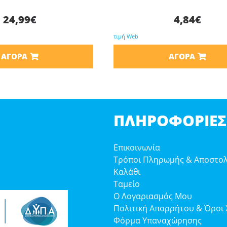
24,99
€
4,84
€
τιμή Web
ΑΓΟΡΆ
ΑΓΟΡΆ
ΠΛΗΡΟΦΟΡΊΕΣ
Επικοινωνία
Τρόποι Πληρωμής & Αποστο
Καλάθι
Ταμείο
Ο Λογαριασμός Μου
Πολιτική Απορρήτου & Όροι
Φόρμα Υπαναχώρησης