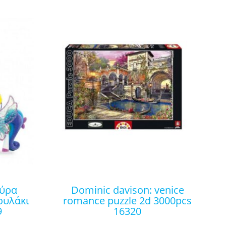
dominic davison: venice
ουλάκι
romance puzzle 2d 3000pcs
9
16320