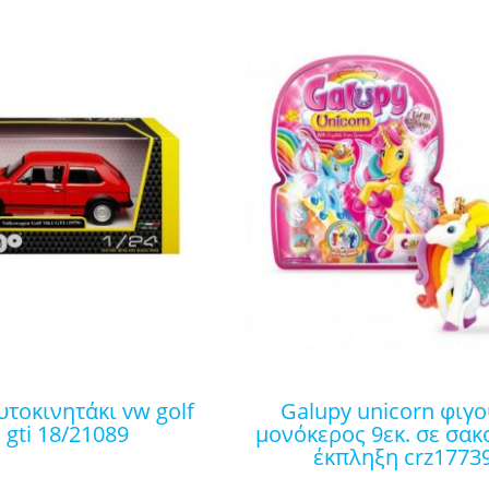
galupy unicorn φιγούρα
gti 18/21089
μονόκερος 9εκ. σε σακ
έκπληξη crz1773