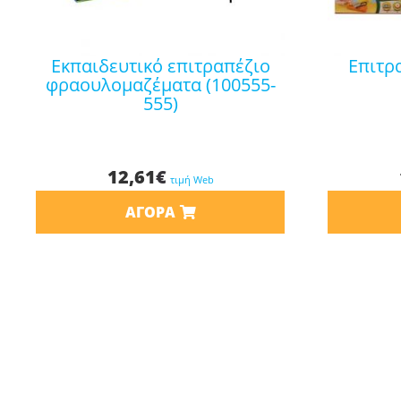
εκπαιδευτικό επιτραπέζιο
επιτραπέζιο τυροπαγίδα
φραουλομαζέματα (100555-
555)
12,61
€
τιμή Web
ΑΓΟΡΆ