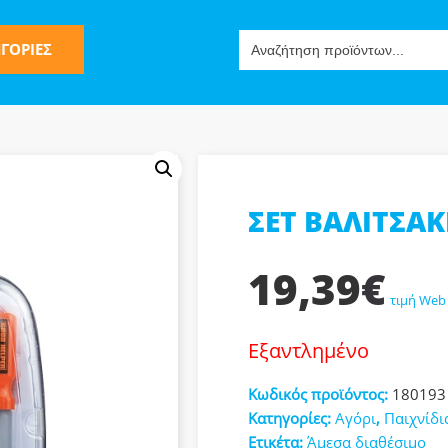
Search
ΓΟΡΙΕΣ
for:
ΣΕΤ ΒΑΛΙΤΣΑΚ
ς
19,39
€
τιμή Web
Εξαντλημένο
ν-Μίμησης
Κωδικός προϊόντος:
180193
Κατηγορίες:
Αγόρι
,
Παιχνίδ
Ετικέτα:
Άμεσα διαθέσιμο