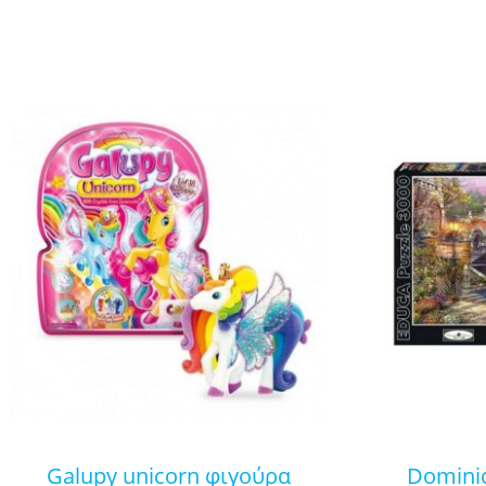
galupy unicorn φιγούρα
dominic davison: venice