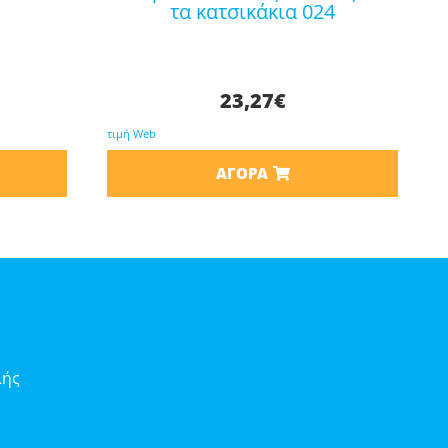
τα κατσικάκια 024
23,27
€
τιμή Web
ΑΓΟΡΆ
λής