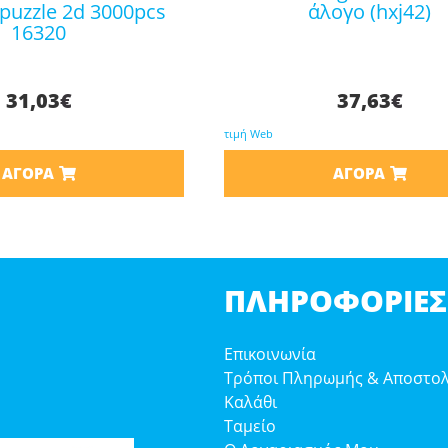
puzzle 2d 3000pcs
άλογο (hxj42)
16320
31,03
€
37,63
€
τιμή Web
ΑΓΟΡΆ
ΑΓΟΡΆ
ΠΛΗΡΟΦΟΡΊΕΣ
Επικοινωνία
Τρόποι Πληρωμής & Αποστο
Καλάθι
Ταμείο