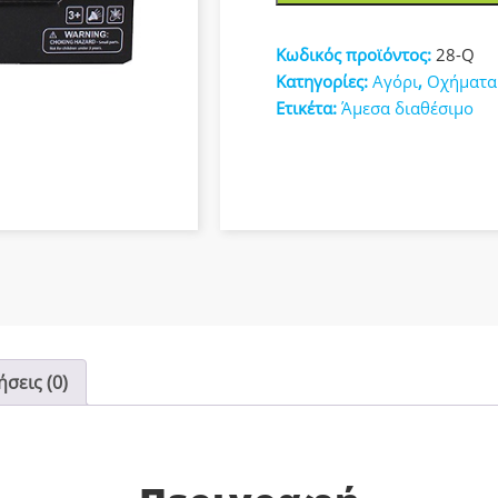
ΦΡΙΞΙΟΝ
κευές
ΜΕ
Κωδικός προϊόντος:
28-Q
ΦΩΤΑ
Κατηγορίες:
Αγόρι
,
Οχήματα
ΚΑΙ
Ετικέτα:
Άμεσα διαθέσιμο
ΗΧΟΥΣ
28-
Q
ποσότητα
σεις (0)