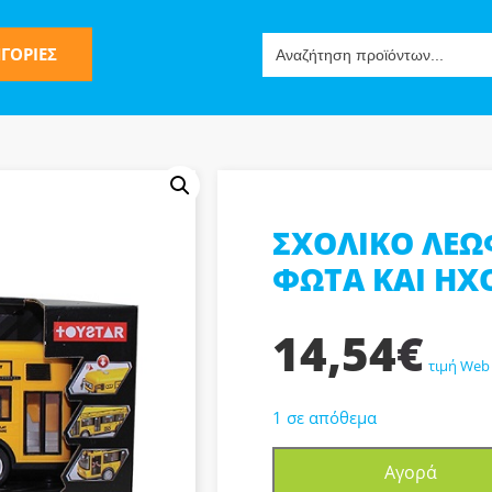
Search
ΓΟΡΙΕΣ
for:
ΣΧΟΛΙΚΟ ΛΕΩ
ς
ΦΩΤΑ ΚΑΙ ΗΧΟ
14,54
€
τιμή Web
1 σε απόθεμα
ν-Μίμησης
ΣΧΟΛΙΚΟ
Αγορά
ΛΕΩΦΟΡΕΙΟ