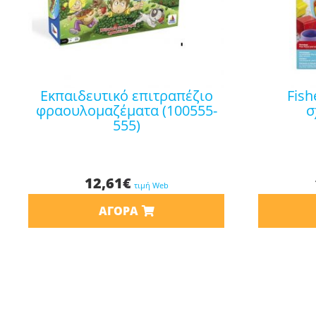
εκπαιδευτικό επιτραπέζιο
fisher price κύβος με
φραουλομαζέματα (100555-
σ
555)
12,61
€
τιμή Web
ΑΓΟΡΆ