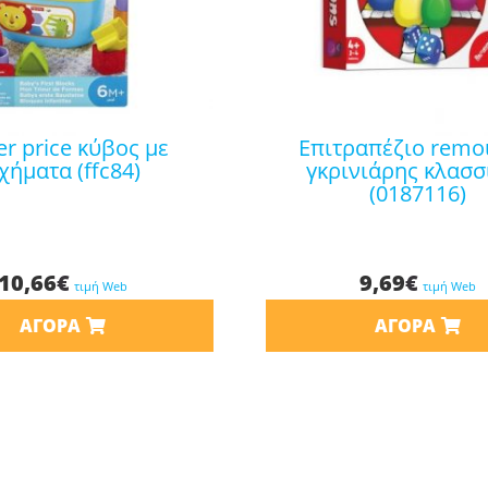
επιτραπέζιο remoundo
χήματα (ffc84)
γκρινιάρης κλασσ
(0187116)
10,66
€
9,69
€
τιμή Web
τιμή Web
ΑΓΟΡΆ
ΑΓΟΡΆ