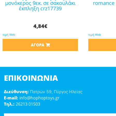
μονόκερος 9εκ. σε σακουλάκι
romance 
έκπληξη crz17739
4,84
€
τιμή Web
τιμή Web
ΑΓΟΡΆ
ΕΠΙΚΟΙΝΩΝΊΑ
Διεύθυνση:
Πατρών 59, Πύργος Ηλείας
E-mail:
info@hophoptoys.gr
Τηλ.:
26213 01503