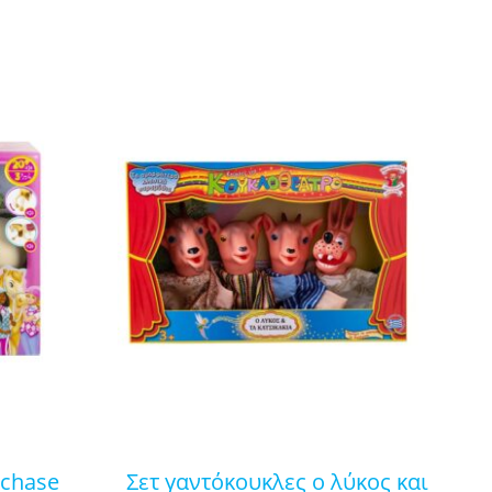
σετ γαντόκουκλες ο λύκος και