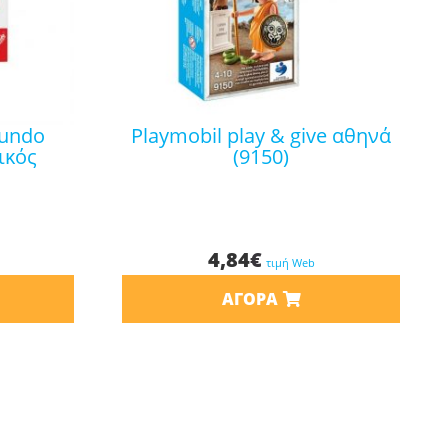
playmobil play & give αθηνά
ικός
(9150)
4,84
€
τιμή Web
ΑΓΟΡΆ