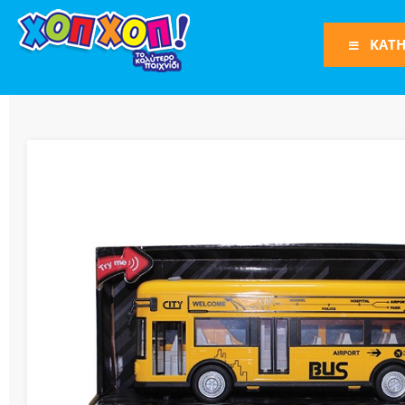
ΚΑΤΗ
Φιγούρες Δράση
Φιγούρες
Τρένα
Bruder
Οχήματα
Πίστες-Γκαράζ
Παιχνίδια Ρόλω
Play Set
Όπλα