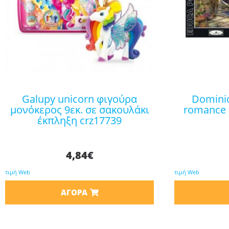
galupy unicorn φιγούρα
dominic davison: venice
μονόκερος 9εκ. σε σακουλάκι
romance 
έκπληξη crz17739
4,84
€
τιμή Web
τιμή Web
ΑΓΟΡΆ