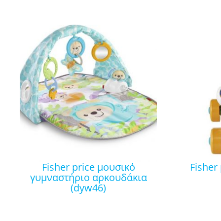
fisher price μουσικό
fisher price στράτα ζέβρα
γυμναστήριο αρκουδάκια
(dyw46)