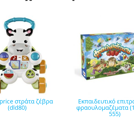
εκπαιδευτικό επιτραπέζιο
(dld80)
φραουλομαζέματα (1
555)