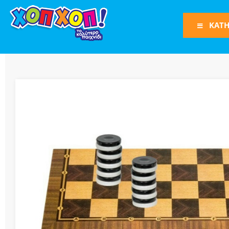
ΚΑΤΗ
Φιγούρες Δράση
Φιγούρες
Τρένα
Bruder
Οχήματα
Πίστες-Γκαράζ
Παιχνίδια Ρόλω
Play Set
Όπλα