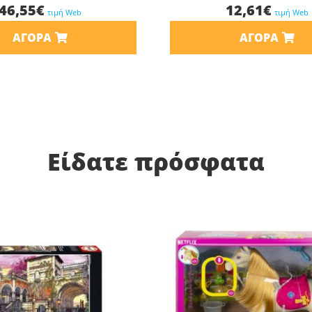
46,55
€
12,61
€
τιμή Web
τιμή Web
ΑΓΟΡΆ
ΑΓΟΡΆ
Είδατε πρόσφατα