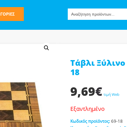
Search
ΓΟΡΙΕΣ
for:
Τάβλι Ξύλινο
ς
18
9,69
€
τιμή Web
Εξαντλημένο
ν-Μίμησης
Κωδικός προϊόντος:
69-18