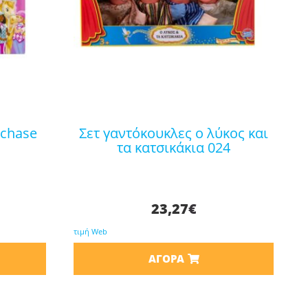
σετ γαντόκουκλες ο λύκος και
τα κατσικάκια 024
23,27
€
τιμή Web
ΑΓΟΡΆ