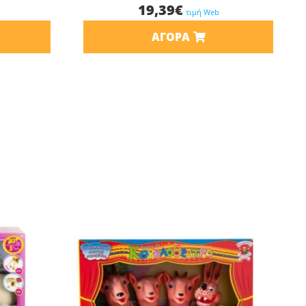
19,39
€
τιμή Web
ΑΓΟΡΆ