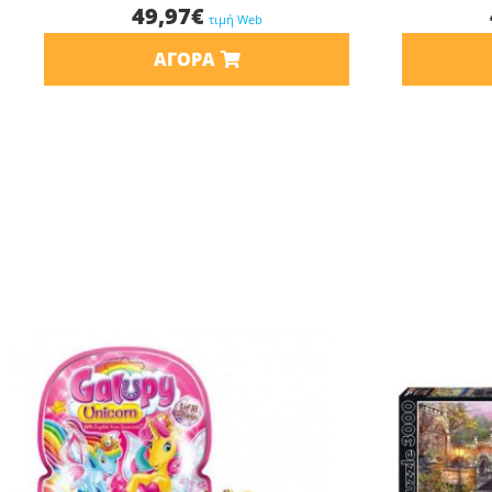
49,97
€
τιμή Web
ΑΓΟΡΆ