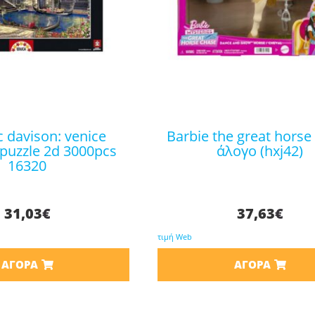
barbie the great horse chase
puzzle 2d 3000pcs
άλογο (hxj42)
16320
31,03
€
37,63
€
τιμή Web
ΑΓΟΡΆ
ΑΓΟΡΆ