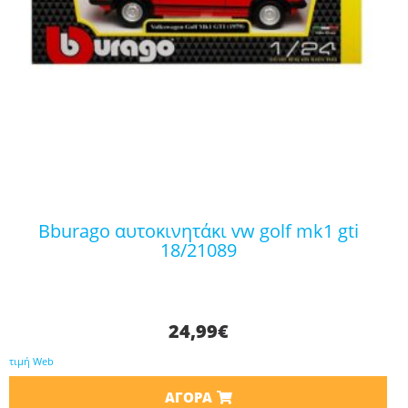
bburago αυτοκινητάκι vw golf mk1 gti
18/21089
24,99
€
τιμή Web
ΑΓΟΡΆ