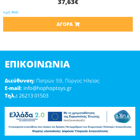
37,63
€
τιμή Web
ΑΓΟΡΆ
ΕΠΙΚΟΙΝΩΝΊΑ
Διεύθυνση:
Πατρών 59, Πύργος Ηλείας
E-mail:
info@hophoptoys.gr
Τηλ.:
26213 01503