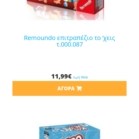
remoundo επιτραπέζιο το ‘χεις
τ.000.087
11,99
€
τιμή Web
ΑΓΟΡΆ