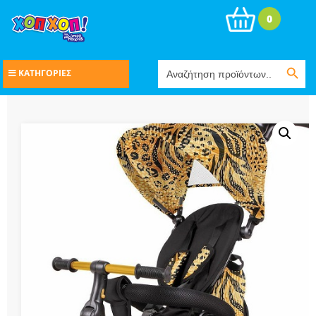
0
Search Button
Search
ΚΑΤΗΓΟΡΙΕΣ
for: