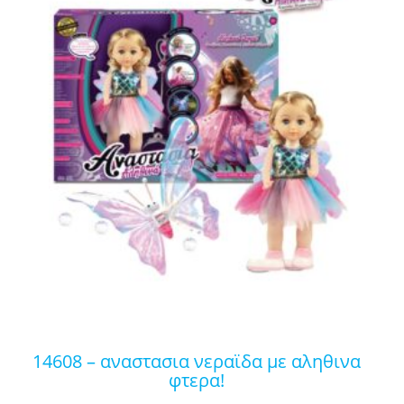
14608 – αναστασια νεραϊδα με αληθινα
φτερα!