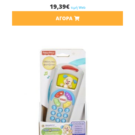
19,39
€
τιμή Web
ΑΓΟΡΆ