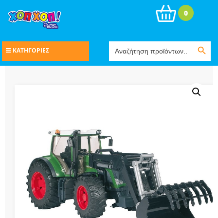
0
Search Button
Search
ΚΑΤΗΓΟΡΙΕΣ
for: