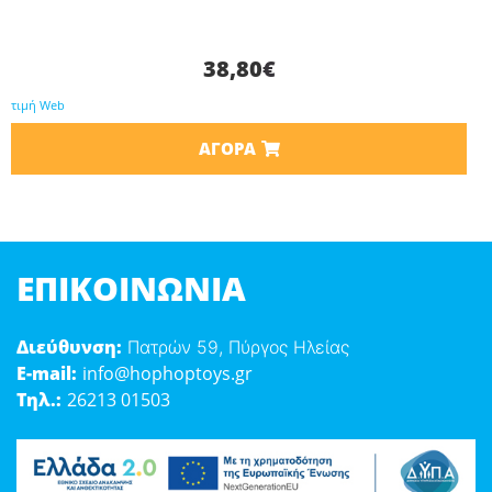
38,80
€
τιμή Web
ΑΓΟΡΆ
ΕΠΙΚΟΙΝΩΝΊΑ
Διεύθυνση:
Πατρών 59, Πύργος Ηλείας
E-mail:
info@hophoptoys.gr
Τηλ.:
26213 01503