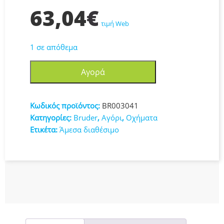
63,04
€
τιμή Web
1 σε απόθεμα
Bruder
Αγορά
Φορτωτής
Fendt
936
Κωδικός προϊόντος:
BR003041
Vario
Κατηγορίες:
Bruder
,
Αγόρι
,
Οχήματα
BR003041
Ετικέτα:
Άμεσα διαθέσιμο
ποσότητα