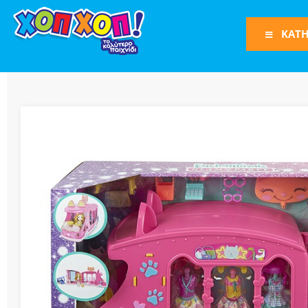
ΚΑΤΗ
Φιγούρες Δράση
Φιγούρες
Τρένα
Bruder
Οχήματα
Πίστες-Γκαράζ
Παιχνίδια Ρόλω
Play Set
Όπλα