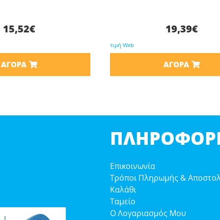
15,52
€
19,39
€
τιμή Web
ΑΓΟΡΆ
ΑΓΟΡΆ
ΠΛΗΡΟΦΟΡΊ
Επικοινωνία
Τρόποι Πληρωμής & Αποστο
Καλάθι
Ταμείο
Ο Λογαριασμός Μου