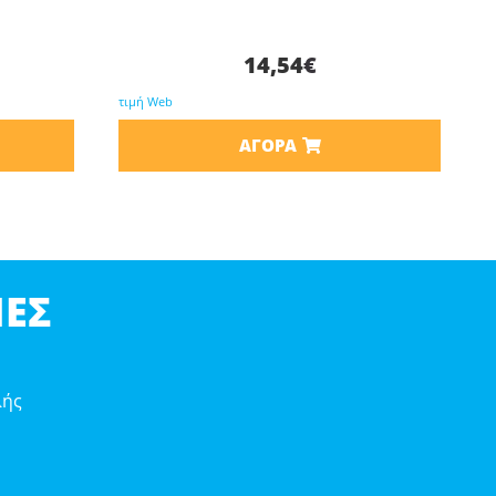
14,54
€
τιμή Web
ΑΓΟΡΆ
ΕΣ
λής