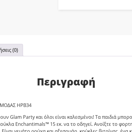
σεις (0)
Περιγραφή
 ΜΟΔΑΣ HPB34
νουν Glam Party και όλοι είναι καλεσμένοι! Τα παιδιά μπορ
ούκλα Enchantimals™ 15 εκ. να το οδηγεί. Ανοίξτε το φορτ
. Είναι γεμάτο ρούχα και αξεσουάρ, κούκλες βιτρίνας, ένα 