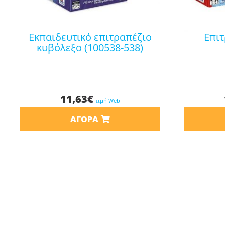
εκπαιδευτικό επιτραπέζιο
επιτραπέζιο top that!
κυβόλεξο (100538-538)
11,63
€
τιμή Web
ΑΓΟΡΆ