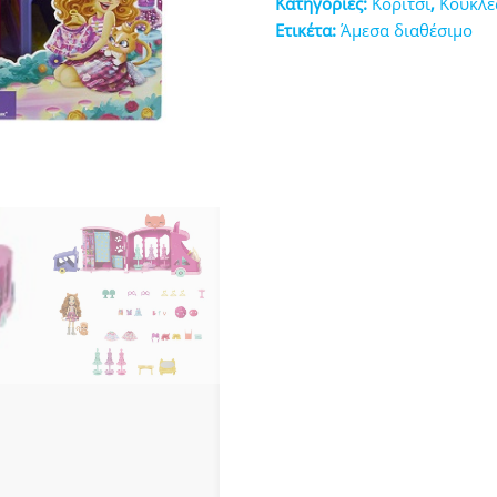
Κατηγορίες:
Κορίτσι
,
Κούκλε
κευές
Ετικέτα:
Άμεσα διαθέσιμο