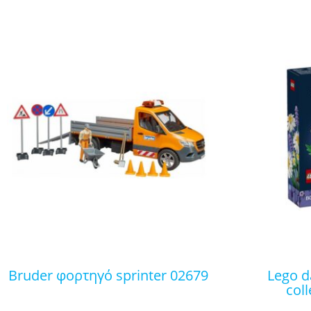
bruder φορτηγό sprinter 02679
lego daisies botanical
col