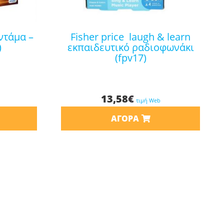
fisher price laugh & learn
)
εκπαιδευτικό ραδιοφωνάκι
(fpv17)
13,58
€
τιμή Web
ΑΓΟΡΆ