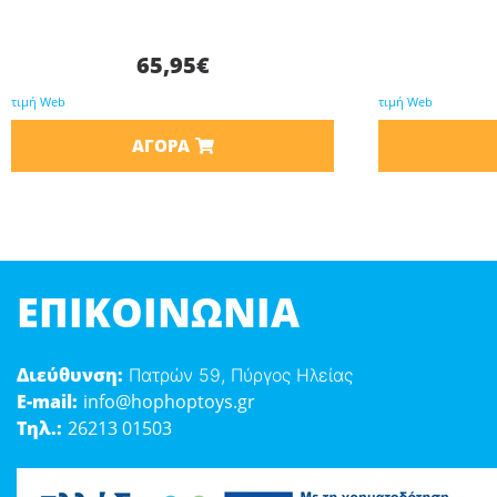
65,95
€
τιμή Web
τιμή Web
ΑΓΟΡΆ
ΕΠΙΚΟΙΝΩΝΊΑ
Διεύθυνση:
Πατρών 59, Πύργος Ηλείας
E-mail:
info@hophoptoys.gr
Τηλ.:
26213 01503