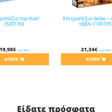
επιτραπέζιο σκάκι – ντάμα –
(520130)
τάβλι (100735
19,98
€
21,34
€
τιμή Web
τιμή Web
ΑΓΟΡΆ
ΑΓΟΡΆ
Είδατε πρόσφατα