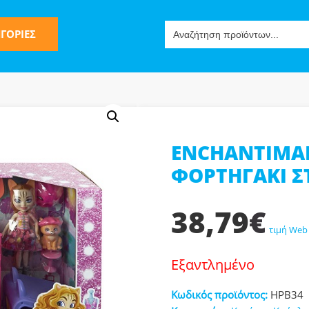
Search
ΓΟΡΙΕΣ
for:
ENCHANTIMAL
ς
ΦΟΡΤΗΓΑΚΙ Σ
38,79
€
τιμή Web
Εξαντλημένο
ν-Μίμησης
Κωδικός προϊόντος:
HPB34