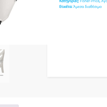
Κατηγορίες:
Fisher-Price
,
Αγ
κευές
Ετικέτα:
Άμεσα διαθέσιμο