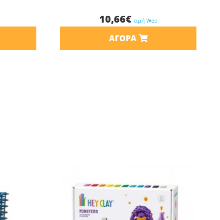
10,66
€
τιμή Web
ΑΓΟΡΆ