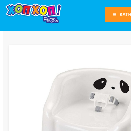
ΚΑΤΗ
Φιγούρες Δράση
Φιγούρες
Τρένα
Bruder
Οχήματα
Πίστες-Γκαράζ
Παιχνίδια Ρόλω
Play Set
Όπλα