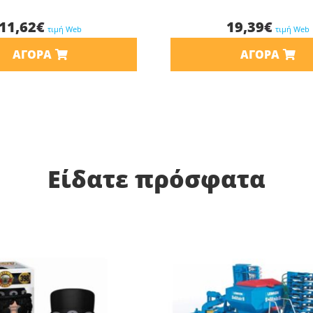
11,62
€
19,39
€
τιμή Web
τιμή Web
ΑΓΟΡΆ
ΑΓΟΡΆ
Είδατε πρόσφατα