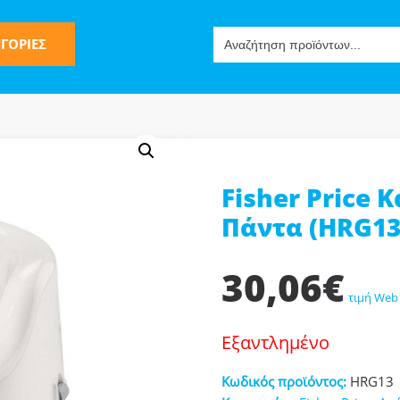
Search
ΓΟΡΙΕΣ
for:
Fisher Price 
ς
Πάντα (HRG13
30,06
€
τιμή Web
Εξαντλημένο
ν-Μίμησης
Κωδικός προϊόντος:
HRG13