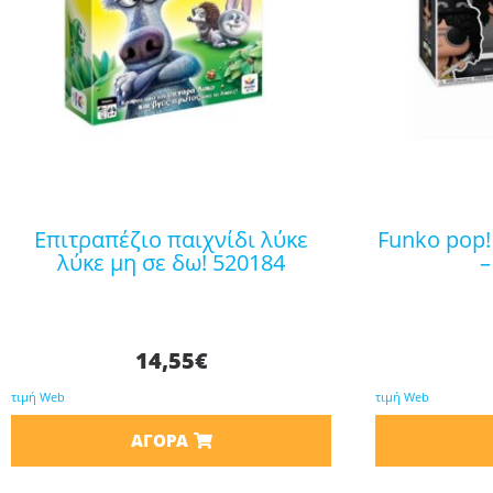
επιτραπέζιο παιχνίδι λύκε
funko pop! rocks: guns n roses
λύκε μη σε δω! 520184
–
14,55
€
τιμή Web
τιμή Web
ΑΓΟΡΆ