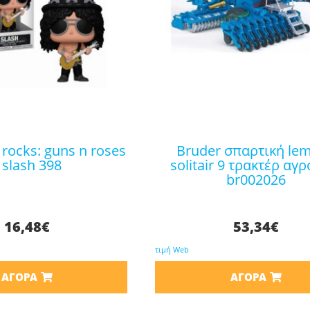
bruder σπαρτική lemken
 slash 398
solitair 9 τρακτέρ αγρ
br002026
16,48
€
53,34
€
τιμή Web
ΑΓΟΡΆ
ΑΓΟΡΆ