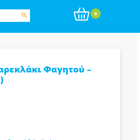
Search Button
0
Καρεκλάκι Φαγητού –
)