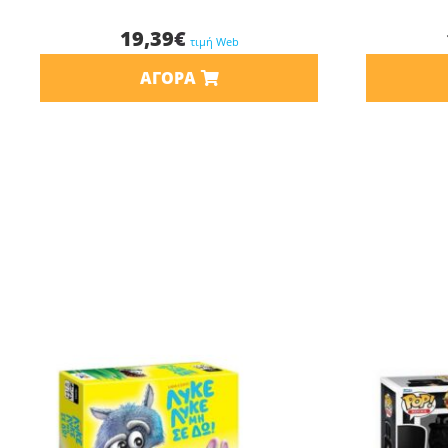
19,39
€
τιμή Web
ΑΓΟΡΆ