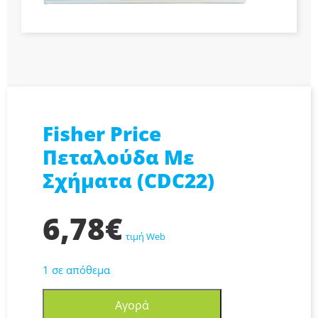
Fisher Price
Πεταλούδα Με
Σχήματα (CDC22)
6,78
€
τιμή Web
1 σε απόθεμα
Fisher
Αγορά
Price