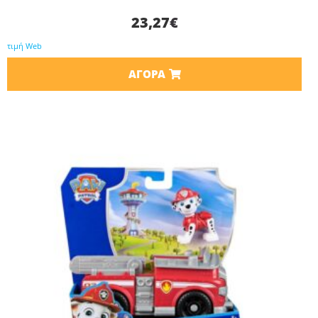
23,27
€
τιμή Web
ΑΓΟΡΆ