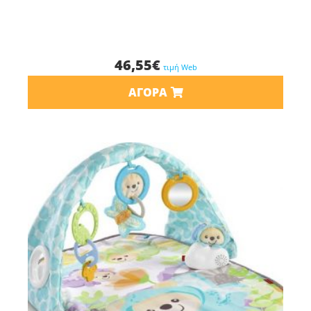
46,55
€
τιμή Web
ΑΓΟΡΆ