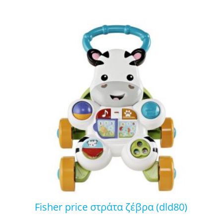
fisher price στράτα ζέβρα (dld80)