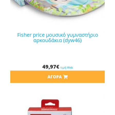
fisher price μουσικό γυμναστήριο
αρκουδάκια (dyw46)
49,97
€
τιμή Web
ΑΓΟΡΆ