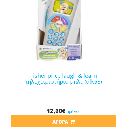
fisher price laugh & learn
τηλεχειριστήριο μπλε (dlk58)
12,60
€
τιμή Web
ΑΓΟΡΆ