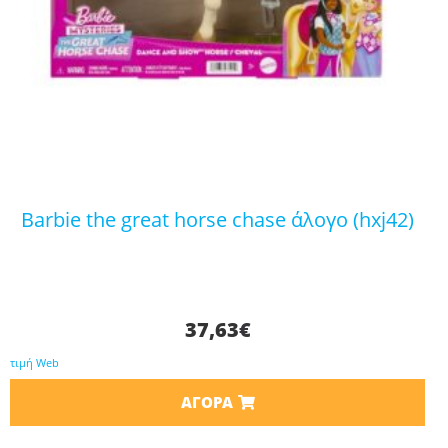
barbie the great horse chase άλογο (hxj42)
37,63
€
τιμή Web
ΑΓΟΡΆ