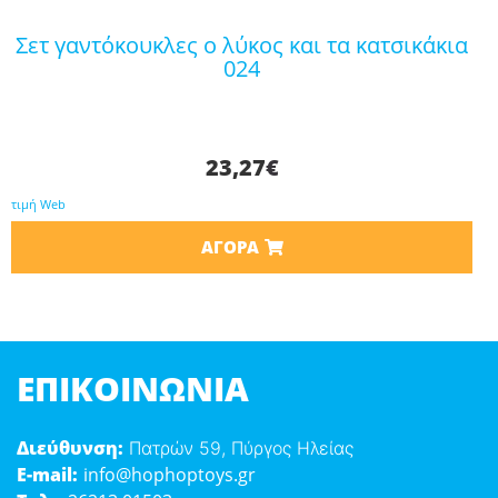
σετ γαντόκουκλες ο λύκος και τα κατσικάκια
024
23,27
€
τιμή Web
ΑΓΟΡΆ
ΕΠΙΚΟΙΝΩΝΊΑ
Διεύθυνση:
Πατρών 59, Πύργος Ηλείας
E-mail:
info@hophoptoys.gr