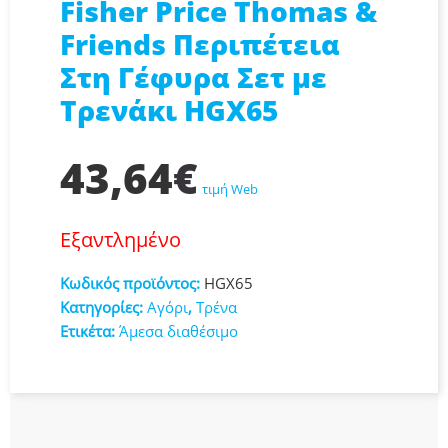
Fisher Price Thomas &
Friends Περιπέτεια
Στη Γέφυρα Σετ με
Τρενάκι HGX65
43,64
€
τιμή Web
Εξαντλημένο
Κωδικός προϊόντος:
HGX65
Κατηγορίες:
Αγόρι
,
Τρένα
Ετικέτα:
Άμεσα διαθέσιμο