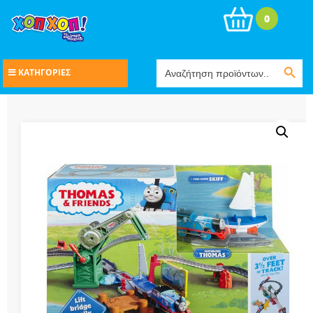
0
Search Button
Search
ΚΑΤΗΓΟΡΙΕΣ
for: