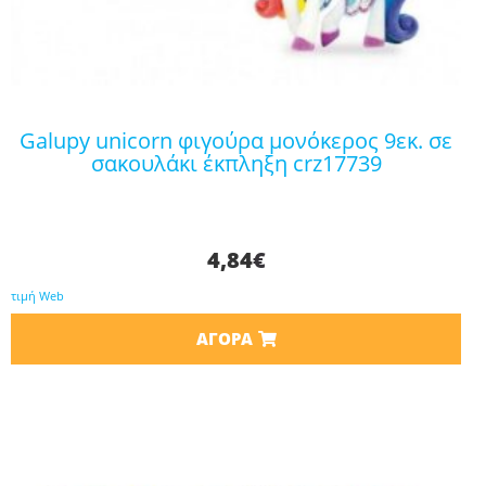
galupy unicorn φιγούρα μονόκερος 9εκ. σε
σακουλάκι έκπληξη crz17739
4,84
€
τιμή Web
ΑΓΟΡΆ