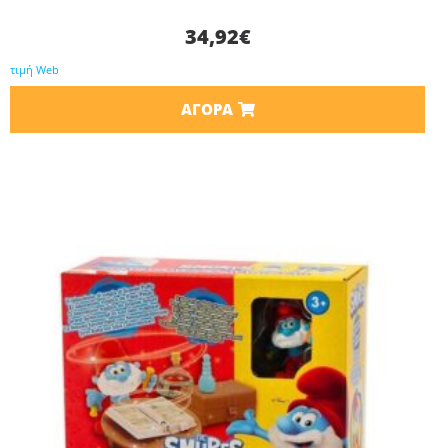
34,92
€
τιμή Web
ΑΓΟΡΆ