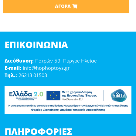
ΑΓΟΡΆ
ΕΠΙΚΟΙΝΩΝΊΑ
Διεύθυνση:
Πατρών 59, Πύργος Ηλείας
E-mail:
info@hophoptoys.gr
Τηλ.:
26213 01503
ΠΛΗΡΟΦΟΡΊΕΣ