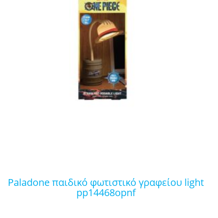
paladone παιδικό φωτιστικό γραφείου light
pp14468opnf