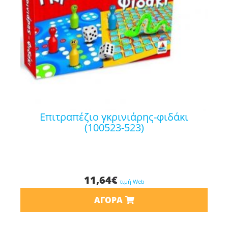
επιτραπέζιο γκρινιάρης-φιδάκι
(100523-523)
11,64
€
τιμή Web
ΑΓΟΡΆ