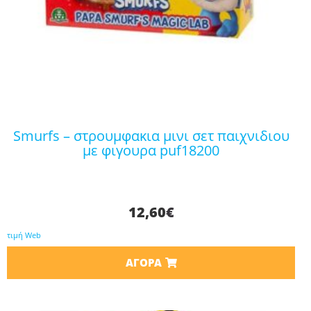
smurfs – στρουμφακια μινι σετ παιχνιδιου
με φιγουρα puf18200
12,60
€
τιμή Web
ΑΓΟΡΆ