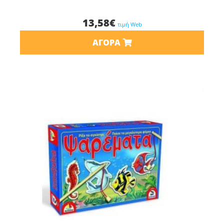
13,58
€
τιμή Web
ΑΓΟΡΆ