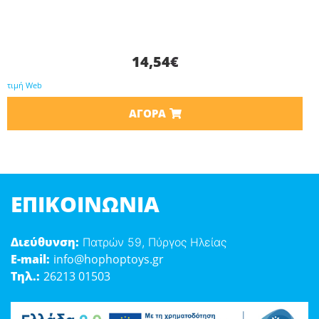
14,54
€
τιμή Web
ΑΓΟΡΆ
ΕΠΙΚΟΙΝΩΝΊΑ
Διεύθυνση:
Πατρών 59, Πύργος Ηλείας
E-mail:
info@hophoptoys.gr
Τηλ.:
26213 01503