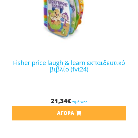
fisher price laugh & learn εκπαιδευτικό
βιβλίο (fvt24)
21,34
€
τιμή Web
ΑΓΟΡΆ