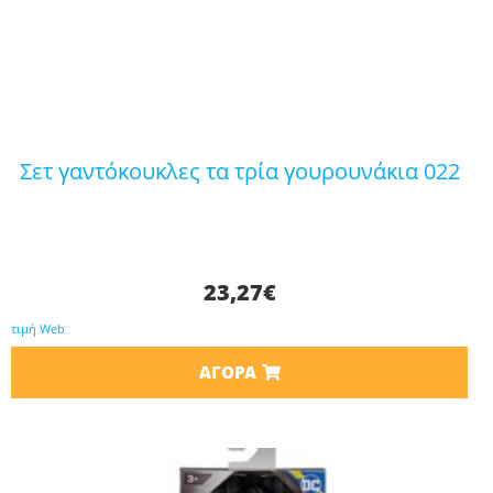
σετ γαντόκουκλες τα τρία γουρουνάκια 022
23,27
€
τιμή Web
ΑΓΟΡΆ